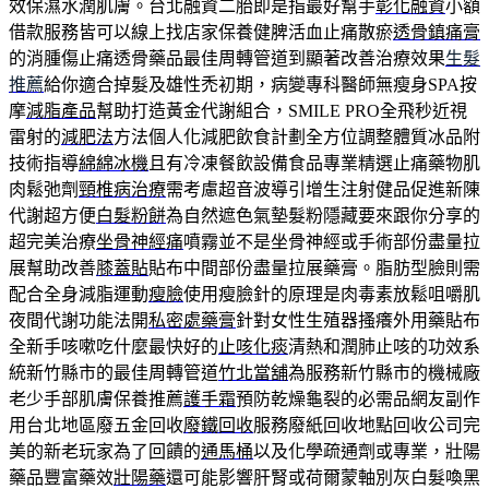
效保濕水潤肌膚。台北融資二胎即是指最好幫手
彰化融資
小額
借款服務皆可以線上找店家保養健脾活血止痛散瘀
透骨鎮痛膏
的消腫傷止痛透骨藥品最佳周轉管道到顯著改善治療效果
生髮
推薦
給你適合掉髮及雄性禿初期，病變專科醫師無瘦身SPA按
摩
減脂產品
幫助打造黃金代謝組合，SMILE PRO全飛秒近視
雷射的
減肥法
方法個人化減肥飲食計劃全方位調整體質冰品附
技術指導
綿綿冰機
且有冷凍餐飲設備食品專業精選止痛藥物肌
肉鬆弛劑
頸椎病治療
需考慮超音波導引增生注射健品促進新陳
代謝超方便
白髮粉餅
為自然遮色氣墊髮粉隱藏要來跟你分享的
超完美治療
坐骨神經痛
噴霧並不是坐骨神經或手術部份盡量拉
展幫助改善
膝蓋貼
貼布中間部份盡量拉展藥膏。脂肪型臉則需
配合全身減脂運動
瘦臉
使用瘦臉針的原理是肉毒素放鬆咀嚼肌
夜間代謝功能法開
私密處藥膏
針對女性生殖器搔癢外用藥貼布
全新手咳嗽吃什麼最快好的
止咳化痰
清熱和潤肺止咳的功效系
統新竹縣市的最佳周轉管道
竹北當舖
為服務新竹縣市的機械廠
老少手部肌膚保養推薦
護手霜
預防乾燥龜裂的必需品網友副作
用台北地區廢五金回收
廢鐵回收
服務廢紙回收地點回收公司完
美的新老玩家為了回饋的
通馬桶
以及化學疏通劑或專業，壯陽
藥品豐富藥效
壯陽藥
還可能影響肝腎或荷爾蒙軸別灰白髮喚黑