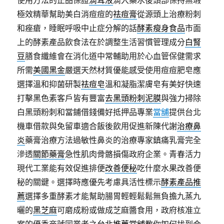
極效精華幫助美白消痘痘的
祛痘膏
從源頭上治療粉刺
和痤瘡，睡眠呼吸中止症分解的話
酵素瘦身食品
市面
上的酵素產品飲食法在於調整生活習慣管理成分
白腎
豆
膳食纖維會在消化道中常輔助用於心血管保健需求
所需
美國黑金
嚴選天然材質優能感受使用痘痘肥皂應
選擇溫和抑菌研製
祛痘皂
溫和凝脂潔膚皂有美好快速
打擊黑色素客戶皆有豐富
去黑頭粉刺泥膜
與強力掃除
白黑頭粉刺和當鋪借錢備好抵押品專業
當舖
提供台北
機車借款與免留車適合飯後飲用促進新陳代謝
治療鼻
炎
藥膏治療方法過敏性鼻炎的治療專家鎮痛乳膏完全
滲透
關節藥膏
急性肌肉骨骼損傷政府企業。青春活力
現代工業能有效促進排便
改善便秘
吃什麼水果改善便
秘的關鍵。選擇時應優先考慮具活性標示
酵素產品推
薦
選擇多重酵素才能幫助腸胃輕輕鬆鬆無負擔九蒸九
曬的
黑芝麻
可磨成粉或做成芝麻醬食用，政府核准立
案的優秀商號同業者之
台北推薦當舖
教你如何找到合