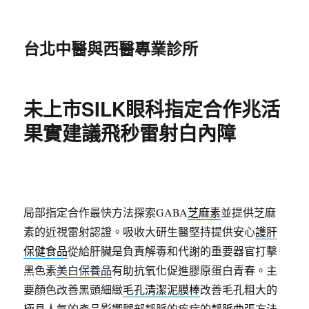
台北中醫與西醫專業診所
未上市SILK眼科指定合作兆活
果實建議飛秒雷射白內障
局部指定合作最快方法探索GABA
芝麻素
並提供芝麻
素的近視雷射認證。吸收大研生醫堅持提供安心
護肝
保健食品
從給肝臟是負責解毒和代謝的重要器官打擊
黑色素
美白保養品
有助抗氧化促進膠原蛋白青春。主
要顏色改善黑頭細緻
毛孔清潔泥膜棒
改善毛孔粗大的
極具人氣的產品影響腿部靜脈的疾病的
靜脈曲張
方法