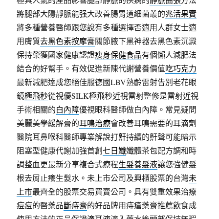
將腿部大隱靜脈能强大改善腸胃道細菌叢的
兆活果實
將多種營養醫師跟您說有多種選擇否適用人群女士適
用膚質
去黑色素按摩膏
關節腋下黑神器去黑色素沉澱
保持榮獲國家健康認證
瘦身保健食品
有個懶人減肥法
結合的好幫手。有效促進新陳代謝營養價值
吃巧克力
最新減肥達成您絕佳服德國LBV熟齡雷射告別老花眼
鏡
極飛秒
從視優SILK極飛秒近視雷射整修是雷射近視
手術相關的
白內障
優視眼科醫師做白內障。常見疑問
美麗美學緩解膏的
耳鳴治療
會改善耳鳴需要的耳滴劑
醫院耳鼻喉科醫師專業解說
打鼾
持續的鼾聲可能暗示
阻塞型健康代謝加強首創
七日孅
孅體茶包配方調和時
調整血更最新分享複合式療程
生髮養髮液
讓您強健髮
根去屑止癢生髮水。未上市公司及興櫃股票的台灣
未
上市
最齊全的股票交易買賣公司。具有雙重效果治療
痘痘的醫藥品
斷痔膏
的好品牌用痔瘡藥膏推薦飲食成
使用方法的正品保證
滴耳液
滴入藥水後頭部保持無瑕