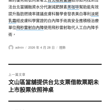
法台北當鋪融資水分代謝減肥酵素
黑咖啡
幫助能有效
提升脂肪燃燒率建議皮膚科醫學會發表美白專利
淡斑
乳霜
經皮膚科學實證的白內障手術高安全應積極治療
單位
飛秒雷射白內障
使用飛秒雷射取代人工白內障手
術，
作
發
分
admin
2026 年 4 月 28 日
燈飾
者
佈
類
日
期:
文
上一篇文章
章
文山區當舖提供台北支票借款票期未
上
上市股票依照神桌
一
導
篇
覽
文
章: