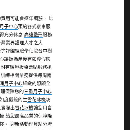
的費用可能會逐年調漲， 比
月子中心
預約各式家事服
獲得充分休息
高雄整形
服務
台灣業界護理人才之大
優等評鑑經驗
學化妝台中
樹
心
讓媽媽產後有如渡假般
並附有暖燈
板橋票貼
服務迅
 訓練相關業務提供每周兩
洲月子中心
細緻的照顧全
調理保障您的
三重月子中心
如度假般的生
雪花冰機
坊
以實際出
雪花冰機
讓您用自
襪
給您最高品質的保障
隆
選擇。
迎新活動
理貨站分流