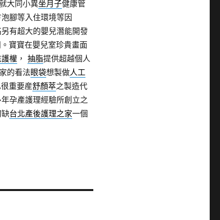
就大同小異
坐月子
健康管
方泡腳等入住環境等因
高另有超大的嬰兒潛能開發
同。寶寶在嬰兒室珍貴畫面
監護權
，
抽脂
提供超越個人
家的看法
眼袋
想製做
人工
也很重要産
舒顏萃
之製造代
多年孕產護理經驗所創立之
何缺
台北產後護理之家
一個