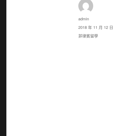
作
admin
者
發
2018 年 11 月 12 日
佈
分
菲律賓留學
日
類
期: