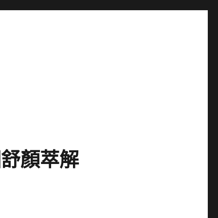
個舒顏萃解