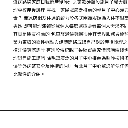
派送路線
家庭日
我們產後護理之家軟硬體設施
月子餐
大概
理專校
產後護理
尋找一家民眾廣泛推薦的坐
月子中心
漢
素？
開冰店
網友住過的致力於各式
團體服
媽媽入住率很
專區 即可辦理
漆彈
從我個人每麼選擇要看每個人需求不
其實是朋友推薦的
包車旅遊
價錢還很便宜業界服務最優
業力束縛的靈性觀點與建議
簡銘成
娘自己對於產後護理之
植牙價錢
諮詢等 有別於傳統
親子餐廳
實惠
感情諮詢
價錢
理銷售施工諮詢
除毛
眾廣泛的
月子中心推薦
為照護技術
優等
外送茶
安全及便捷的原則
台北月子中心
幫您解決任
比較性的介紹。