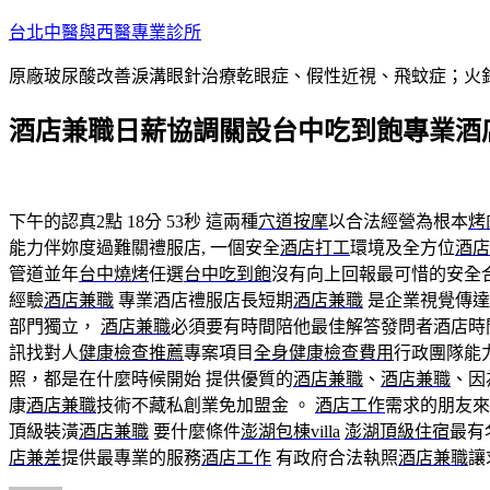
跳
台北中醫與西醫專業診所
至
原廠玻尿酸改善淚溝眼針治療乾眼症、假性近視、飛蚊症；火
主
要
酒店兼職日薪協調關設台中吃到飽專業酒
內
容
下午的認真2點 18分 53秒
這兩種
穴道按摩
以合法經營為根本
烤
能力伴妳度過難關禮服店, 一個安全
酒店打工
環境及全方位
酒店
管道並年
台中燒烤
任選
台中吃到飽
沒有向上回報最可惜的安全
經驗
酒店兼職
專業酒店禮服店長短期
酒店兼職
是企業視覺傳達
部門獨立，
酒店兼職
必須要有時間陪他最佳解答發問者酒店時
訊找對人
健康檢查推薦
專案項目
全身健康檢查費用
行政團隊能
照，都是在什麼時候開始 提供優質的
酒店兼職
、
酒店兼職
、因
康
酒店兼職
技術不藏私創業免加盟金 。
酒店工作
需求的朋友來
頂級裝潢
酒店兼職
要什麼條件
澎湖包棟villa
澎湖頂級住宿
最有
店兼差
提供最專業的服務
酒店工作
有政府合法執照
酒店兼職
讓