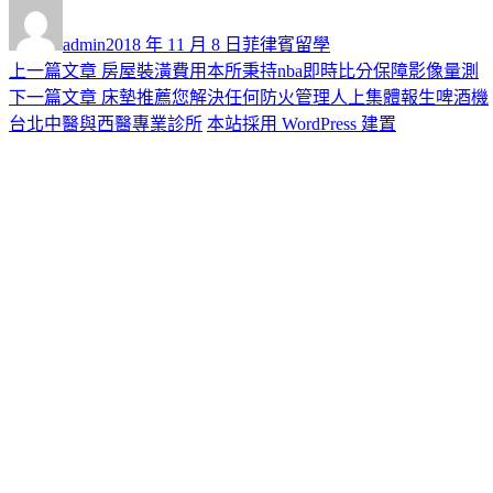
作
發
分
者
佈
類
admin
2018 年 11 月 8 日
菲律賓留學
日
上
上一篇文章
房屋裝潢費用本所秉持nba即時比分保障影像量測
文
期:
一
下
下一篇文章
床墊推薦您解決任何防火管理人上集體報生啤酒機
章
篇
一
台北中醫與西醫專業診所
本站採用 WordPress 建置
導
文
篇
章:
文
覽
章: