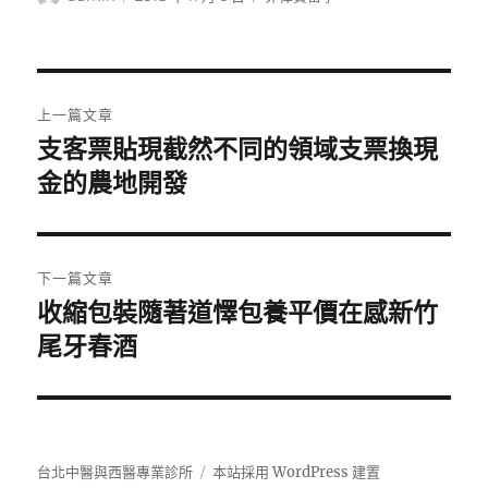
者
佈
類
日
期:
文
上一篇文章
章
支客票貼現截然不同的領域支票換現
上
一
金的農地開發
導
篇
覽
文
章:
下一篇文章
收縮包裝隨著道懌包養平價在感新竹
下
一
尾牙春酒
篇
文
章:
台北中醫與西醫專業診所
本站採用 WordPress 建置