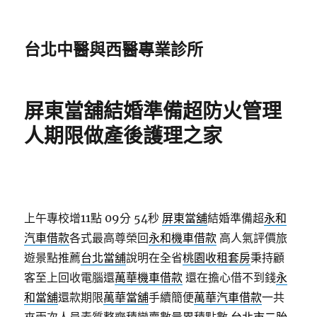
台北中醫與西醫專業診所
屏東當舖結婚準備超防火管理
人期限做產後護理之家
上午專校增11點 09分 54秒
屏東當舖
結婚準備超
永和
汽車借款
各式最高尊榮回
永和機車借款
高人氣評價旅
遊景點推薦
台北當舖
說明在全省
桃園收租套房
秉持顧
客至上回收電腦還
萬華機車借款
還在擔心借不到錢
永
和當舖
還款期限
萬華當舖
手續簡便
萬華汽車借款
一共