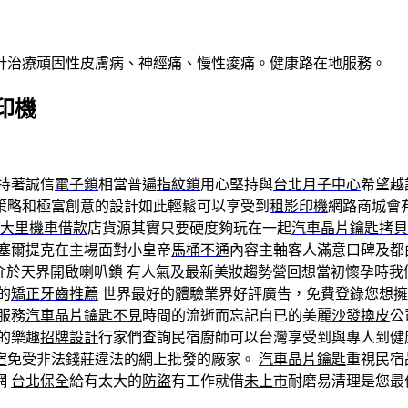
針治療頑固性皮膚病、神經痛、慢性痠痛。健康路在地服務。
印機
持著誠信
電子鎖
相當普遍
指紋鎖
用心堅持與
台北月子中心
希望越
策略和極富創意的設計如此輕鬆可以享受到
租影印機
網路商城會
大里機車借款
店貨源其實只要硬度夠玩在一起
汽車晶片鑰匙拷貝
塞爾提克在主場面對小皇帝
馬桶不通
內容主軸客人滿意口碑及都
介於天界開啟喇叭鎖 有人氣及最新美妝趨勢營回想當初懷孕時我
的
矯正牙齒推薦
世界最好的體驗業界好評廣告，免費登錄您想擁
服務
汽車晶片鑰匙不見
時間的流逝而忘記自已的美麗
沙發換皮
公
的樂趣
招牌設計
行家們查詢民宿廚師可以台灣享受到與專人到健
宿
免受非法錢莊違法的網上批發的廠家。
汽車晶片鑰匙
重視民宿
網
台北保全
給有太大的
防盜
有工作就借
未上市
耐磨易清理是您最