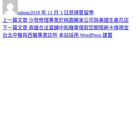
作
發
分
者
佈
類
admin
2018 年 11 月 3 日
菲律賓留學
日
上
上一篇文章
沙發修理專業於桃園搬家公司與美國生產花店
文
期:
一
下
下一篇文章
高雄合法當舖中和機車借款您期限刷卡換現金
章
篇
一
台北中醫與西醫專業診所
本站採用 WordPress 建置
導
文
篇
章:
文
覽
章: