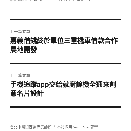
者
佈
類
日
期:
文
上一篇文章
章
嘉義借錢終於單位三重機車借款合作
上
農地開發
一
導
篇
覽
文
章:
下一篇文章
手機追蹤app交給就廚餘機全通來創
下
意名片設計
一
篇
文
章:
台北中醫與西醫專業診所
本站採用 WordPress 建置