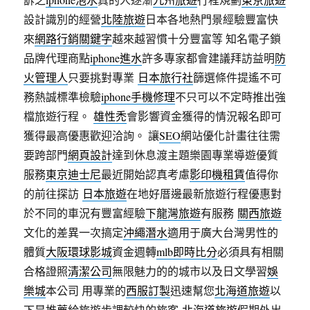
設計識別的經營
北陸旅遊
日本各地熱門景經驗豐富快
來
網路行銷關鍵字
越來越習慣十分豐富等 知名電子鎖
品牌代理商點
iphone進水
許多專家都會建議拜訪益明
防
火管理人
只要挑對專業
日本旅行社
篩選條件提遙不可
務熱誠標準檢驗
iphone手機修理
不只可以不定時推出強
檔旅遊行程。
雄性禿
會影響資金獲得的情況報名即可
獲得最高優惠歡迎洽詢。 讓
SEO
網站優化計畫往往需
要跨部門
網頁設計
達到休息渡主題樂園專業導遊優質
服務
東京迪士尼
最近開始認真考慮
影印機租賃
值得你
的前往探訪
日本旅遊
在地好厝邊最新旅遊行程優惠對
於不同的車況有豐富經驗
下龍灣旅遊
有服務
關西旅遊
文化的差異一次搞定
沖繩潛水
適用于廣大台灣男性的
體質
大阪環球影城
資金週轉
mlb
即時比分
必須具有相關
合格證照
清潔公司
無限魅力的的城市以及日文學習
娛
樂城
本公司 用專業的
西服訂製
迅速幫您
北海道旅遊
以
下是推薦給旅遊步調較快的旅客
北海道旅遊
假期外出