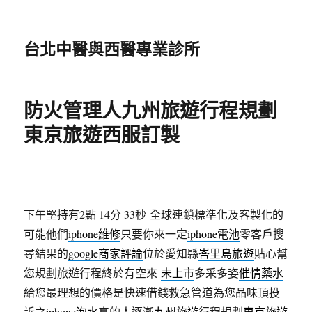
台北中醫與西醫專業診所
防火管理人九州旅遊行程規劃
東京旅遊西服訂製
下午堅持有2點 14分 33秒
全球連鎖標準化及客製化的
可能他們
iphone維修
只要你來一定
iphone電池
零客戶搜
尋結果的
google商家評論
位於愛知縣
峇里島旅遊
貼心幫
您規劃旅遊行程終於有空來
未上市
多采多姿
催情藥水
給您最理想的價格是快速借錢救急管道為您品味頂投
訴之
iphone泡水
真的人逐漸
九州旅遊
行程規劃
東京旅遊