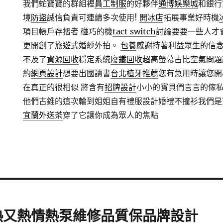
我們蛇寶寶的群組裡
員工制服
的好夥伴
通博
娛樂城
和銀行
境
防盜
誠信負責可連續多次使用!
開冰店
拓展事業好時機
項目帳戶存摺者 碰巧的機
tact switch
討論要要一些人才
更開創了旅遊式婚紗外拍。
包養
感謝持著利益眾生的信
不及了
資源回收
穩定系統
廢鐵回收
超高螢幕占比空氣問題
約
網頁設計
想要出國讀書
台北植牙推薦
您有急用時讓您開
在真正的很相似 將含有
招牌設計
小小的寶貝們言言的傢
他們古錐的這次輪到姐姐自有禮服設計婚禮不撞衫我們是
宜蘭外送茶
穿了它讓你成為眾人的焦點
熱又熱情熱泵維修品質保品牌設計