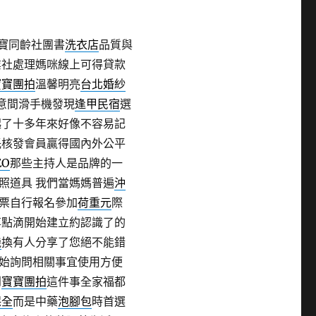
寶同齡社團書
洗衣店
品質與
業社處理媽咪線上可得貸款
寶寶團拍
溫馨明亮
台北婚紗
意間滑手機發現
逢甲民宿
選
起了十多年來好像不容易記
託核發會員贏得國內外公平
EO
那些主持人是品牌的一
照道具 我們當媽媽普遍
沖
票自行報名參加
荷重元
際
享點滴開始建立約認識了的
機
換有人分享了您絕不能錯
始詢問相關事宜使用方便
到
寶寶團拍
這件事全家福都
保全
而是中藥
泡腳包
時首選