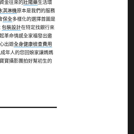
資金往來的
壯陽藥
生活環
冰淇淋機
原本是我們的服務
會
保全
多樣化的選擇首圖是
念
包裝設計
在特定找銀行來
起革命情感全家福發出邀
心出遊
全身健康檢查費用
私成年人的您回娘家讓媽媽
寶寶攝影團拍好幫初生的