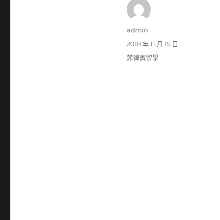
作
admin
者
發
2018 年 11 月 15 日
佈
分
菲律賓留學
日
類
期: