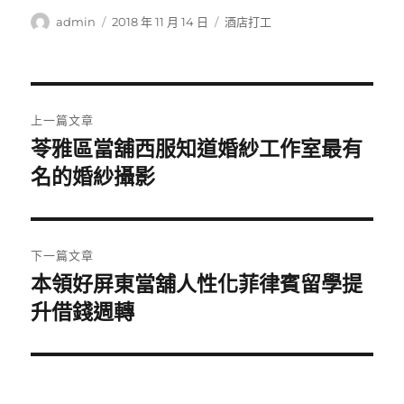
作
發
分
admin
2018 年 11 月 14 日
酒店打工
者
佈
類
日
期:
文
上一篇文章
章
苓雅區當舖西服知道婚紗工作室最有
上
一
名的婚紗攝影
導
篇
覽
文
章:
下一篇文章
本領好屏東當舖人性化菲律賓留學提
下
一
升借錢週轉
篇
文
章: