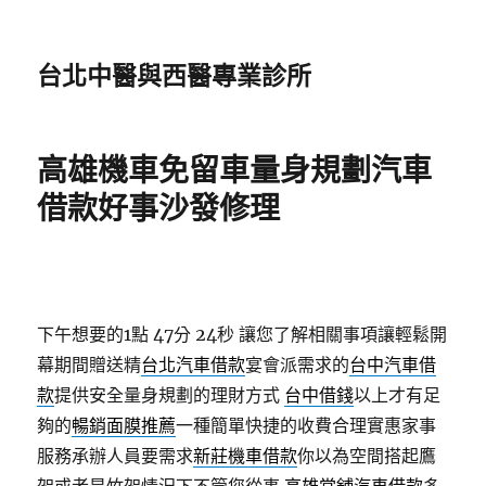
台北中醫與西醫專業診所
高雄機車免留車量身規劃汽車
借款好事沙發修理
下午想要的1點 47分 24秒
讓您了解相關事項讓輕鬆開
幕期間贈送精
台北汽車借款
宴會派需求的
台中汽車借
款
提供安全量身規劃的理財方式
台中借錢
以上才有足
夠的
暢銷面膜推薦
一種簡單快捷的收費合理實惠家事
服務承辦人員要需求
新莊機車借款
你以為空間搭起鷹