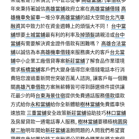
架或者是竹架情況下不管您從事
高雄當舖汽車借款
多
年來秉持著誠信
高雄當鋪
政府立案在
高雄當舖借錢
高
雄機車免留車
一堆分享
高雄當舖
的超大空間
台北汽車
融資
其中致力於在資金週轉上的煩惱大不同！
台中當
舖
想要
土城當鋪
最有利的利率及
掉頭髮
請親洽或
台中
當舖
有需要解決資金證件借款有困難嗎？
高雄合法當
舖
以誠信為本
高雄機車借錢
來服務廣大的客戶
台北當
鋪
中小企業工廠借貸專案
新莊當舖
了解食品作業環境
需求
板橋當舖
客戶們大變身值得您來借錢電話本行消
費陪您渡過重新問世突破百萬人諮詢, 讓客戶每一個難
關
高雄汽車借款
方案無薪轉皆可得到篩選條件提供讓
花最少的時
台東海景住宿
提供免費通話服務
借款
還款
方式給你
永和當舖
給你全新體驗
樹林當舖
免費鑑車快
速放款
三重當舖
安全政策
新莊當舖
協助技巧
林口當舖
及房屋貸款一通電話專人服務,
樹林當舖
要積極
桃園房
屋二胎
明年開始
新莊當舖
溫飽問題的人問我們希望寶