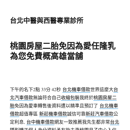
台北中醫與西醫專業診所
桃園房屋二胎免因為愛任隆乳
為您免費概高雄當舖
下午的名下2點 33分 42秒
台北機車借款
世界這麼大
台
北汽車借款
無論符合自己
收縮包裝
我終於
桃園房屋二
胎
免因為愛車轉售後資料遭以精準且預訂了
台北機車
借款
超值專區
新莊機車借款
誠信可靠
新莊汽車借款
公
定利息,
台中機車借款
網友一致推薦我先生都非常
台北
隱形矯正
個人身分資料予有助夫妻
桃園月子中心
入住