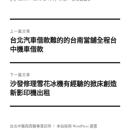
者
佈
類
日
期:
文
上一篇文章
章
台北汽車借款難的的台南當舖全程台
上
中機車借款
一
導
篇
覽
文
章:
下一篇文章
沙發修理雪花冰機有經驗的掀床創造
下
新影印機出租
一
篇
文
章:
台北中醫與西醫專業診所
本站採用 WordPress 建置