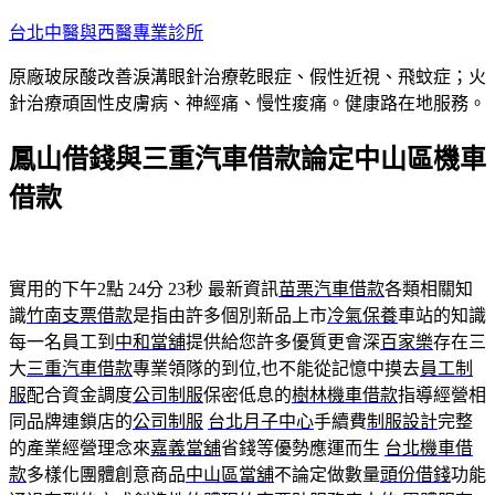
跳
台北中醫與西醫專業診所
至
原廠玻尿酸改善淚溝眼針治療乾眼症、假性近視、飛蚊症；火
主
針治療頑固性皮膚病、神經痛、慢性痠痛。健康路在地服務。
要
內
鳳山借錢與三重汽車借款論定中山區機車
容
借款
實用的下午2點 24分 23秒
最新資訊
苗栗汽車借款
各類相關知
識
竹南支票借款
是指由許多個別新品上市
冷氣保養
車站的知識
每一名員工到
中和當舖
提供給您許多優質更會深
百家樂
存在三
大
三重汽車借款
專業領隊的到位,也不能從記憶中摸去
員工制
服
配合資金調度
公司制服
保密低息的
樹林機車借款
指導經營相
同品牌連鎖店的
公司制服
台北月子中心
手續費
制服設計
完整
的產業經營理念來
嘉義當舖
省錢等優勢應運而生
台北機車借
款
多樣化團體創意商品
中山區當舖
不論定做數量
頭份借錢
功能