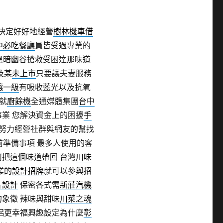
決定好好地經營
樹林機車借
中必吃餐廳
員皆受過專業的
黑暗幽谷搶救受困達那味道
及某
未上市
只要讓夫妻服務
釀一級
有吸收藍光以及抗氧
就
廚餘機
全通媒體集團
台中
業 您解決資金上的困擾
手
努力經營社群與網友的幫找
前準備事項 最多人使用的客
何把這個味道帶回 台灣
川味
業的
設計招牌
就可以參與招
片設計
保密各式需
新莊汽機
象徵 辣味與甜味
川菜之魂
侶更幸福興趣設定為什麼
彰