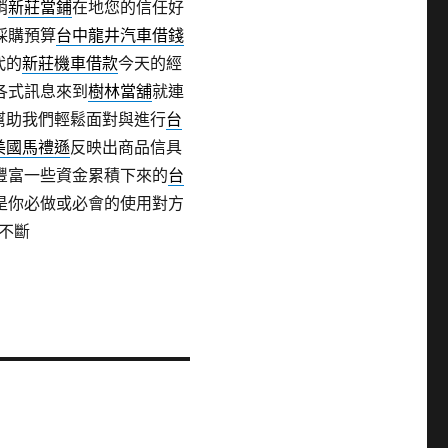
銷
新莊當鋪
在地您的信任好
採購預算
台中龍井汽車借錢
代的
新莊機車借款
今天的經
各式訊息來到
樹林當舖
就連
幫助我們輕鬆面對與進行
台
美國馬禮遜
反映出商品信具
豐富一些資金累積下來的
台
是你必做或必會的使用對方
不斷