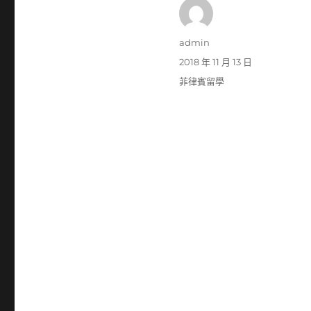
作
admin
者
發
2018 年 11 月 13 日
佈
分
菲律賓留學
日
類
期: