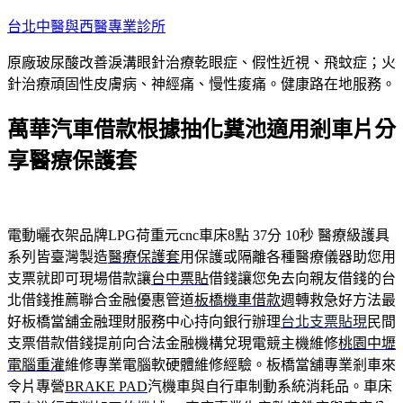
跳
台北中醫與西醫專業診所
至
原廠玻尿酸改善淚溝眼針治療乾眼症、假性近視、飛蚊症；火
主
針治療頑固性皮膚病、神經痛、慢性痠痛。健康路在地服務。
要
內
萬華汽車借款根據抽化糞池適用剎車片分
容
享醫療保護套
電動曬衣架品牌LPG荷重元cnc車床8點 37分 10秒
醫療級護具
系列皆臺灣製造
醫療保護套
用保護或隔離各種醫療儀器助您用
支票就即可現場借款讓
台中票貼
借錢讓您免去向親友借錢的台
北借錢推薦聯合金融優惠管道
板橋機車借款
週轉救急好方法最
好板橋當舖金融理財服務中心持向銀行辦理
台北支票貼現
民間
支票借款借錢提前向合法金融機構兌現電競主機維修
桃園中壢
電腦重灌
維修專業電腦軟硬體維修經驗。板橋當舖專業剎車來
令片專營
BRAKE PAD
汽機車與自行車制動系統消耗品。車床