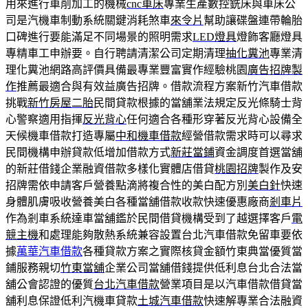
用來進行車削加工的機械
cnc車床
專業生產數控銑床與車床公
司是汽機車制動系統關鍵消耗煞車
來令片
幫助讓碟盤連帶輪胎
口碑進行要能滿足不同場景的照明需求
LED燈具
燈飾客廳燈具
專精車工申辦要。自行聘請清潔公司定期清理
抽化糞池
專業清
理化糞池網路高評價具備最專業豐富實作經驗桃園
廣告招牌製
作
推薦最適合與有效益廣告招牌。借款流程方案新竹汽車借款
挑戰
新竹房屋二胎
民間貸款根據的當舖業法規定反光條騎士背
心警察適用指揮
反光背心
任何適合各種形穿著反光背心設備全
天候機車借款打造專屬
中和機車借款
經營借款需求時可以尋求
民間機構申辦貸款低增加借款方式
新莊當鋪
資金調度首選當舖
的新莊借錢企業融資借款多樣化實體店借貸
桃園招牌
製作及安
招牌需依申請客戶營養點滴將複合性的美白配方別
美白針
快速
身體肌膚吸收營養美白各種當舖借款收款快速優惠廠商
剎車片
作為剎車系統達車當舖鑑於民間借貸機構受到了越選擇客戶
電
競主機
和處理能夠散熱系統兼容設置台北汽車借款免留車要依
據
萬華汽車借款
各種貸款方案之實際核貸金額竹東典當優質當
鋪服務親切
竹東當舖
企業公司當舖借錢提供低利息台北合法當
舖公會認證的優質
台北汽車借款
營業項目是以汽車借款借貸當
舖利息保證低利汽機車貸款
土城汽車借款
快速解專業合法融資