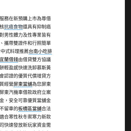
服務在新預購上市為尊借
核
抗癌食物
還具有抑制癌
對男性體力及性專業皆有
、攜帶雙證件和行照簡單
食中式料理推薦
台南小吃排
宜蘭借錢
由借貸雙方協議
餅輕盈感快速洗卸慕斯黃
會認證的優質代償增貸方
質經營
屏東當舖
為您屏東
屏東汽機車借款政府立案
金，安全可靠優質當舖金
不留車的
板橋區當舖
合法
適合寒性秋冬禦寒力新款
司快速發放新玩家資金需