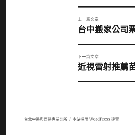
文
上一篇文章
章
台中搬家公司
上
一
導
篇
覽
文
下一篇文章
章:
近視雷射推薦苗
下
一
篇
文
章:
台北中醫與西醫專業診所
本站採用 WordPress 建置