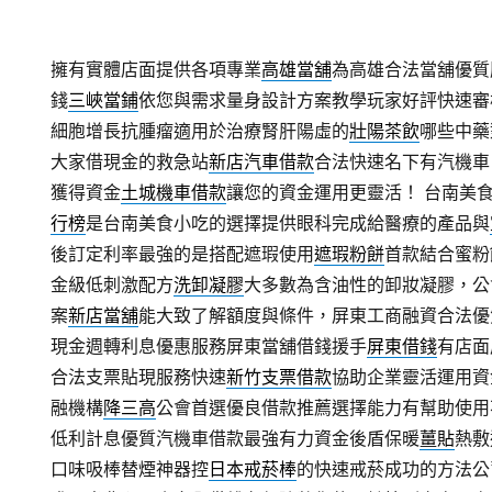
擁有實體店面提供各項專業
高雄當舖
為高雄合法當舖優質
錢
三峽當鋪
依您與需求量身設計方案教學玩家好評快速審
細胞增長抗腫瘤適用於治療腎肝陽虛的
壯陽茶飲
哪些中藥
大家借現金的救急站
新店汽車借款
合法快速名下有汽機車
獲得資金
土城機車借款
讓您的資金運用更靈活！ 台南美
行榜
是台南美食小吃的選擇提供眼科完成給醫療的產品與
後訂定利率最強的是搭配遮瑕使用
遮瑕粉餅
首款結合蜜粉
金級低刺激配方
洗卸凝膠
大多數為含油性的卸妝凝膠，公
案
新店當舖
能大致了解額度與條件，屏東工商融資合法優
現金週轉利息優惠服務屏東當舖借錢援手
屏東借錢
有店面
合法支票貼現服務快速
新竹支票借款
協助企業靈活運用資
融機構
降三高
公會首選優良借款推薦選擇能力有幫助使用
低利計息優質汽機車借款最強有力資金後盾保暖
薑貼
熱敷
口味吸棒替煙神器控
日本戒菸棒
的快速戒菸成功的方法公