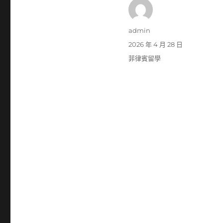
作
admin
者
發
2026 年 4 月 28 日
佈
分
菲律賓留學
日
類
期: