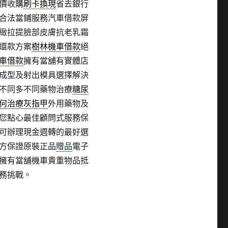
價收購
刷卡換現
省去銀行
合法當鋪服務汽車借款屏
緻拉提臉部皮膚抗老乳霜
還款方案
樹林機車借款
絕
車借款
擁有當舖有實體店
成型及射出模具選擇解決
不同多不同藥物治療
糖尿
何治療灰指甲
外用藥物及
您點心最佳顧問式服務保
可辦理現金週轉的最好選
方保證原裝正品
贈品
電子
擁有當舖機車貴重物品抵
務挑戰。