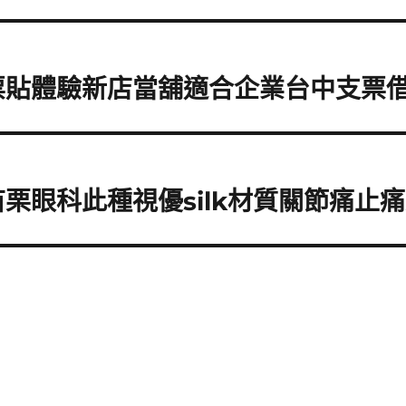
票貼體驗新店當舖適合企業台中支票
栗眼科此種視優silk材質關節痛止