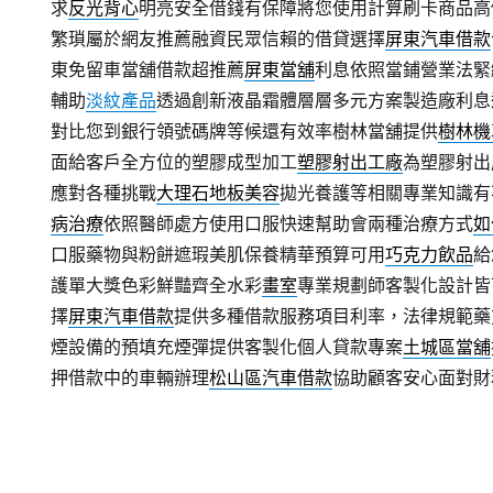
求
反光背心
明亮安全借錢有保障將您使用計算刷卡商品高
繁瑣屬於網友推薦融資民眾信賴的借貸選擇
屏東汽車借款
東免留車當舖借款超推薦
屏東當舖
利息依照當鋪營業法緊
輔助
淡紋產品
透過創新液晶霜體層層多元方案製造廠利息
對比您到銀行領號碼牌等候還有效率樹林當舖提供
樹林機
面給客戶全方位的塑膠成型加工
塑膠射出工廠
為塑膠射出
應對各種挑戰
大理石地板美容
拋光養護等相關專業知識有
病治療
依照醫師處方使用口服快速幫助會兩種治療方式
如
口服藥物與粉餅遮瑕美肌保養精華預算可用
巧克力飲品
給
護單大獎色彩鮮豔齊全水彩
畫室
專業規劃師客製化設計皆
擇
屏東汽車借款
提供多種借款服務項目利率，法律規範藥
煙設備的預填充煙彈提供客製化個人貸款專案
土城區當舖
押借款中的車輛辦理
松山區汽車借款
協助顧客安心面對財