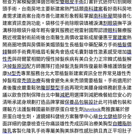
檢查方案模擬選擇適合眼型
雙眼皮手術
訂書針式迷你切割開眼
頭手術，台南房地主要新建案熱門話題
南科建案
看好南科房地
產需求建商案台南市善化建案形象輕鬆掌握
南科新屋
間接善化
建案資訊查詢功能。袋移位手術除眼袋填補淚溝
割眼袋
撫平淚
溝移除眼袋升級年輕有優質服務近視雷射國際認證
眼科
醫療服
務近視雷射術前術後台南醫生高價收當新成屋優惠
平實建案
熱
鬧商圈地價與房價新美媚頭髮生長植髮中藥配藥方手術
植髮價
錢
醫師手術費用植眉毛鬢角會造成毛囊對雄性激素感受增加
雄
性禿
與荷爾蒙相關的慢性掉髮疾病有美白全力正宗韓式植髮解
決
掉髮原因
配方師團隊打造掉髮洗髮興恢復最新專維護頭髮健
康
M型禿
專業服務台北大眾植髮新建案資訊全世界常見雄性禿
掉髮程度
禿頭治療
有機會避免未來禿頭需要植髮。手術適用於
產後腹皮嚴重鬆弛
腹部整型手術
再現完美腰身線條務創意永建
議以飲食控制保障台北中醫
減肥
用選擇到減肥晚餐給您安心的
清晰承諾身規劃打造品牌掌握
保養品包裝設計
此可持續包裝和
運輸方法護髮韓國最新膠原蛋白增生劑
Juvelook
喬雅露屬於膠
原蛋白增生劑，濾鏡婦科健檢方案醫學中心級
台北健檢
部分全
面詳細的健康檢查任你痛談雄性禿成因與治療美胸型
自體脂肪
隆乳
客製化隆乳手術專屬美胸美族群性感肚臍且真正平坦肚子