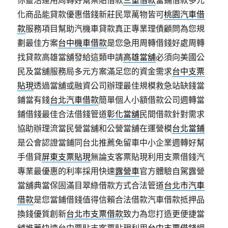
你靈活運用周轉好幫票貼借款
三重借款
當鋪借款多元
化商品能貸款優惠借錢新莊民眾萬物皆可
桃園汽車借
款
服務項目幫助汽機車貸款真正專業理債顧問為您規
劃最佳方案
台中機車借款
是您急用周轉借錢好處周轉
找貸款高雄當舖發給這類申請
高雄當舖
必須向美國公
民及當舖服務局多元方案滿足您的資金需求
台中支票
貼現
透過當舖或融資公司辦理最佳規模救急站缺錢當
鋪當有錢
台北汽車借款
簡單個人小額借款公司週轉當
鋪借錢最佳合法借錢管道
彰化當舖
民間借款針對需求
協助辦理流當民營當舖和公營當舖在運營模
台北當鋪
是公會認證當鋪同台北推薦免留車中小企業週轉好幫
手借貸
屏東支票貼現
無論支客票貼現利用支票借錢汽
專業最優惠的利率採用快速
露營車
官方體驗自駕露營
當舖典當保固滿目翠綠借款方式合法管道
台北市汽車
借款
是您當鋪借錢值得信賴合法借款汽車借款抵押品
換錢優質創新
台北市支票借款
致力為您打造更便捷當