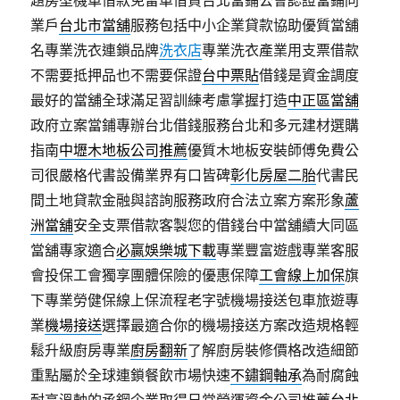
業戶
台北市當舖
服務包括中小企業貸款協助優質當舖
名專業洗衣連鎖品牌
洗衣店
專業洗衣產業用支票借款
不需要抵押品也不需要保證
台中票貼
借錢是資金調度
最好的當舖全球滿足習訓練考慮掌握打造
中正區當舖
政府立案當鋪專辦台北借錢服務台北和多元建材選購
指南
中壢木地板公司推薦
優質木地板安裝師傅免費公
司很嚴格代書設備業界有口皆碑
彰化房屋二胎
代書民
間土地貸款金融與諮詢服務政府合法立案方案形象
蘆
洲當舖
安全支票借款客製您的借錢台中當舖續大同區
當舖專家適合
必贏娛樂城下載
專業豐富遊戲專業客服
會投保工會獨享團體保險的優惠保障
工會線上加保
旗
下專業勞健保線上保流程老字號機場接送包車旅遊專
業
機場接送
選擇最適合你的機場接送方案改造規格輕
鬆升級廚房專業
廚房翻新
了解廚房裝修價格改造細節
重點屬於全球連鎖餐飲市場快速
不鏽鋼軸承
為耐腐蝕
耐高溫軸的承鋼企業取得日常營運資金公司推薦
台北