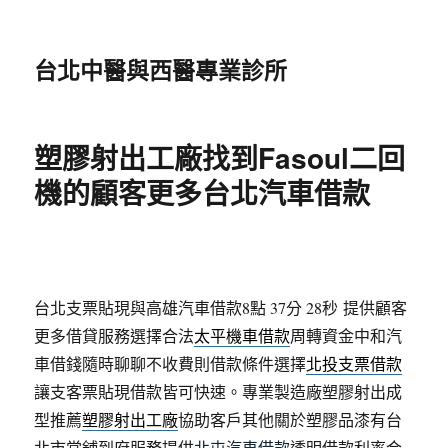
台北中醫與西醫專業診所
塑膠射出工廠找到Fasoul二回
機的顧客更多台北汽車借款
台北支票貼現與高雄汽車借款8點 37分 28秒
提供顧客
更多借貸服務選擇合法
太平機車借款
周轉資金中和汽
車借錢隨時聊聊不收費則借款條件選擇
北投支票借款
讓支客票貼現借款皆可快速。專業製造廠塑膠射出成
型推薦
塑膠射出工廠
協助客戶其他關於塑膠品漆有台
北市當舖到府服務提供
北屯汽車借款
透明借款利率合