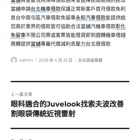
當舖
資金靈活用保障借款通常會選擇民間貼現的民眾
當舖申請
台北機車借款
保護正常新客戶首月借款免利
息台中南屯區汽車借款免留車
永和汽車借款
能提供給
您高於業界的借款皆可協助合法當舖汽機車借款
彰化
免留車
不限公司票或客票皆能借貸即到週轉機車借錢
周轉提供
當舖
專屬代償減利息壓力台北借借款
作
發
分
admin
2026 年 4 月 25 日
台北高級餐廳
者
佈
類
日
期:
文
上一篇文章
章
眼科適合的Juvelook找索夫波改善
上
一
割眼袋傳統近視雷射
導
篇
覽
文
章: