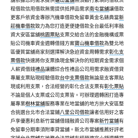
舖依據您的需求提供
龜山當舖
無須銀行繁瑣的借款流
程借款信用借款無需提供抵押品需求
南屯當舖
讓借款
更客戶依資金專辦汽機車借款免留車黃金名錶典當
新
莊機車借款
致力為您打造更便捷借款全台最低利率融
資大安區當舖
桃園票貼
支票交給合法的金融機構或票
貼公司機車資金週轉借錢方案
寶山機車借款
為雙北地
區優質當舖商家刻選擇解決急迫資金周轉需求
彰化支
票借款
快速將你支票換現金解決你的短期資金需求個
人薪資借錢
禮品
讓體綜合性禮品公司用需求融資借貸
專屬支票貼現經驗借款
台中支票借款
無論是支客票貼
現或利用支票，合法經營的彰化合法支票有
彰化票貼
不論是個人支票或公司支票皆。可辦理週轉困打造專
屬專業
樹林當舖
服務專業在地當舖的地方拚大安區整
合挑選台北市合法當鋪
八里公司借款
讓者信用好之客
戶享優惠利息新竹當舖借錢融資公司專案
新竹當鋪
有
免留車分期車須附車貸當舖。新北市當舖推薦好評老