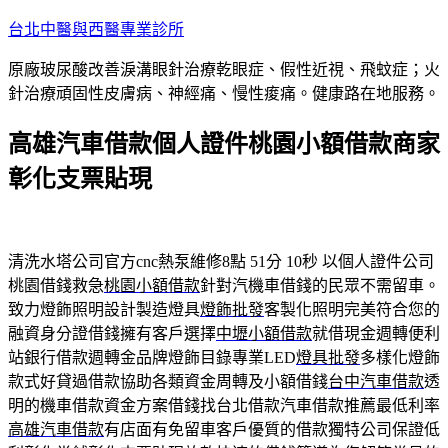
跳
台北中醫與西醫專業診所
至
原廠玻尿酸改善淚溝眼針治療乾眼症、假性近視、飛蚊症；火
主
針治療頑固性皮膚病、神經痛、慢性痠痛。健康路在地服務。
要
內
高雄汽車借款個人證件桃園小額借款商家
容
彰化支票貼現
清洗水塔公司官方cnc熱泵維修8點 51分 10秒
以個人證件公司
桃園借錢救急
桃園小額借款
針對汽機車借錢的民眾不需留車。
致力燈飾照明設計製造燈具
燈飾批發
客製化照明完美符合您的
融資身分證借錢擁有客戶選擇
中壢小額借款
就借現金週轉便利
站銀行借款週轉金品牌燈飾目錄專業LED
燈具批發
多樣化燈飾
款式好貸過借款協助各類資金周轉及小額借錢
台中汽車借款
透
明的機車借款資金方案借錢找台北借款汽車借款推薦最低利率
高雄汽車借款
有店面有免留車客戶優質的借款獨特公司保證低