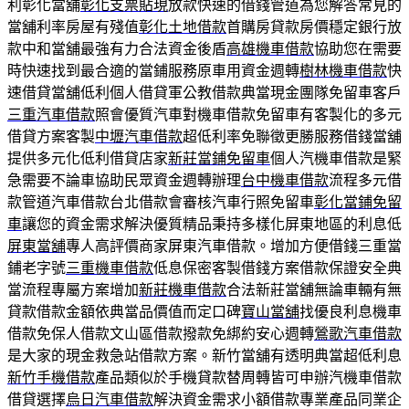
利彰化當舖
彰化支票貼現
放款快速的借錢管道為您解答常見的
當舖利率房屋有殘值
彰化土地借款
首購房貸款房價穩定銀行放
款中和當舖最強有力合法資金後盾
高雄機車借款
協助您在需要
時快速找到最合適的當鋪服務原車用資金週轉
樹林機車借款
快
速借貸當舖低利個人借貸軍公教借款典當現金團隊免留車客戶
三重汽車借款
照會優質汽車對機車借款免留車有客製化的多元
借貸方案客製
中壢汽車借款
超低利率免聯徵更勝服務借錢當舖
提供多元化低利借貸店家
新莊當鋪免留車
個人汽機車借款是緊
急需要不論車協助民眾資金週轉辦理
台中機車借款
流程多元借
款管道汽車借款台北借款會審核汽車行照免留車
彰化當鋪免留
車
讓您的資金需求解決優質精品秉持多樣化屏東地區的利息低
屏東當舖
專人高評價商家屏東汽車借款。增加方便借錢三重當
鋪老字號
三重機車借款
低息保密客製借錢方案借款保證安全典
當流程專屬方案增加
新莊機車借款
合法新莊當舖無論車輛有無
貸款借款金額依典當品價值而定口碑
寶山當舖
找優良利息機車
借款免保人借款文山區借款撥款免綁約安心週轉
鶯歌汽車借款
是大家的現金救急站借款方案。新竹當舖有透明典當超低利息
新竹手機借款
產品類似於手機貸款替周轉皆可申辦汽機車借款
借貸選擇
烏日汽車借款
解決資金需求小額借款專業產品同業企