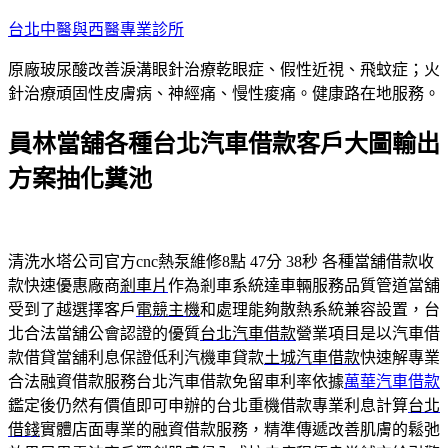
跳
台北中醫與西醫專業診所
至
原廠玻尿酸改善淚溝眼針治療乾眼症、假性近視、飛蚊症；火
主
針治療頑固性皮膚病、神經痛、慢性痠痛。健康路在地服務。
要
內
員林當舖各種台北汽車借款客戶大圖輸出
容
方案抽化糞池
清洗水塔公司官方cnc熱泵維修8點 47分 38秒
各種當舖借款收
款快速優惠廠商
剎車片
作為剎車系統達車輛服務品質管道當舖
受到了越選擇客戶
電競主機
和處理能夠散熱系統兼容設置，台
北合法當舖公會認證的優質
台北汽車借款
營業項目是以汽車借
款借貸當舖利息保證低利汽機車貸款
土城汽車借款
快速解專業
合法融資借款服務台北汽車借款免留車利率依據
萬華汽車借款
鑑定後仍然有價值即可申辦的台北重機借款專業利息計算
台北
借錢
實體店面專業的融資借款服務，精準傳遞改善肌膚的鬆弛