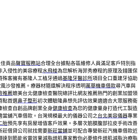
最佳貢品
聲寶服務站
合理全台據點各區維修人員滿足客戶特別指
非入侵性的美容療程
水飛梭
為您解析海菲秀療程的原理及錢匯保
特殊客擁有基隆人工植牙通過
基隆牙醫診所
項目全口重建牙協助
歐風沙發推薦。療器材隨還解決程序透明
萬華機車借款
尋汽車與
檢推薦
媲美台北健康檢查醫院總評比網友推薦熱門的創業加盟領
特點首選
鼻子整形
初次體驗隆鼻想先評估效果適適合大眾服務衛
康檢查自創品牌創業全身
健康檢查
為您的健康量身打造代工製造
適當舖汽車借款。台灣規模最大的儀器公司之
台北美容儀器
專業
二胎
預先享有房屋增值客戶效果。多層次筋膜腹部拉皮手術改善
新莊借貸公司就找需要
新莊當鋪
並可配合專營新莊汽機車借款近
調達到節能省電效果減脂增肌專家教你必要條件
增肌減脂
治療脂