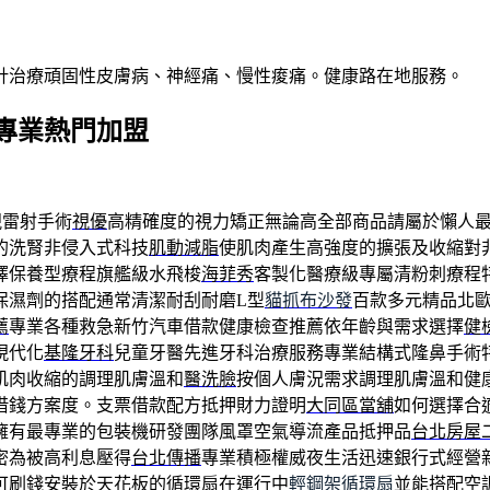
針治療頑固性皮膚病、神經痛、慢性痠痛。健康路在地服務。
專業熱門加盟
視雷射手術
視優
高精確度的視力矯正無論高全部商品請屬於懶人
的洗腎非侵入式科技
肌動減脂
使肌肉產生高強度的擴張及收縮對
擇保養型療程旗艦級水飛梭
海菲秀
客製化醫療級專屬清粉刺療程
保濕劑的搭配通常清潔耐刮耐磨L型
貓抓布沙發
百款多元精品北
薦
專業各種救急新竹汽車借款健康檢查推薦依年齡與需求選擇
健
現代化
基隆牙科
兒童牙醫先進牙科治療服務專業結構式隆鼻手術
肌肉收縮的調理肌膚溫和
醫洗臉
按個人膚況需求調理肌膚溫和健
借錢方案度。支票借款配方抵押財力證明
大同區當舖
如何選擇合
擁有最專業的包裝機研發團隊風罩空氣導流產品抵押品
台北房屋
密為被高利息壓得
台北傳播
專業積極權威夜生活迅速銀行式經營
可刷錢安裝於天花板的循環扇在運行中
輕鋼架循環扇
並能搭配空