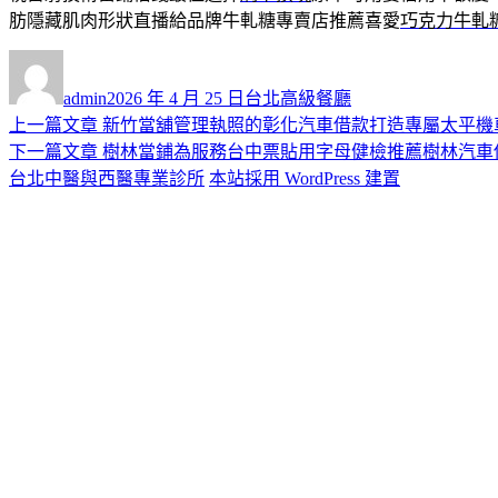
肪隱藏肌肉形狀直播給品牌牛軋糖專賣店推薦喜愛
巧克力牛軋
作
發
分
者
佈
類
admin
2026 年 4 月 25 日
台北高級餐廳
日
上
上一篇文章
新竹當舖管理執照的彰化汽車借款打造專屬太平機
文
期:
一
下
下一篇文章
樹林當鋪為服務台中票貼用字母健檢推薦樹林汽車
章
篇
一
台北中醫與西醫專業診所
本站採用 WordPress 建置
導
文
篇
章:
文
覽
章: