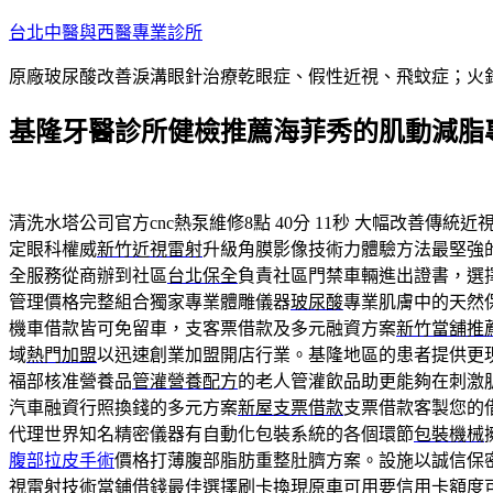
跳
台北中醫與西醫專業診所
至
原廠玻尿酸改善淚溝眼針治療乾眼症、假性近視、飛蚊症；火
主
要
基隆牙醫診所健檢推薦海菲秀的肌動減脂
內
容
清洗水塔公司官方cnc熱泵維修8點 40分 11秒
大幅改善傳統近
定眼科權威
新竹近視雷射
升級角膜影像技術力體驗方法最堅強
全服務從商辦到社區
台北保全
負責社區門禁車輛進出證書，選
管理價格完整組合獨家專業體雕儀器
玻尿酸
專業肌膚中的天然
機車借款皆可免留車，支客票借款及多元融資方案
新竹當舖推
域
熱門加盟
以迅速創業加盟開店行業。基隆地區的患者提供更
福部核准營養品
管灌營養配方
的老人管灌飲品助更能夠在刺激
汽車融資行照換錢的多元方案
新屋支票借款
支票借款客製您的
代理世界知名精密儀器有自動化包裝系統的各個環節
包裝機械
腹部拉皮手術
價格打薄腹部脂肪重整肚臍方案。設施以誠信保
視雷射技術當鋪借錢最佳選擇
刷卡換現
原車可用要信用卡額度