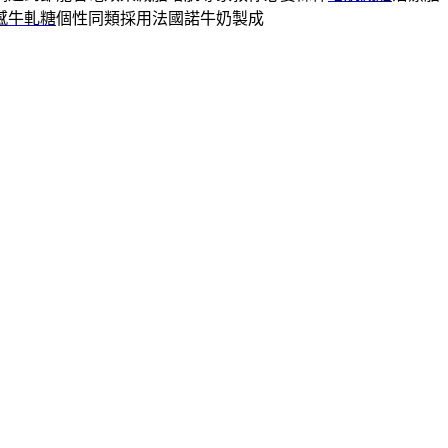
感牛軋糖
個性同類採用法國諾牛奶製成