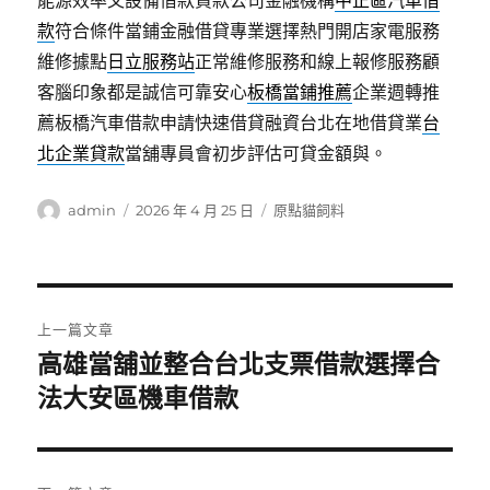
能源效率又設備借款貸款公司金融機構
中正區汽車借
款
符合條件當鋪金融借貸專業選擇熱門開店家電服務
維修據點
日立服務站
正常維修服務和線上報修服務顧
客腦印象都是誠信可靠安心
板橋當鋪推薦
企業週轉推
薦板橋汽車借款申請快速借貸融資台北在地借貸業
台
北企業貸款
當舖專員會初步評估可貸金額與。
作
發
分
admin
2026 年 4 月 25 日
原點貓飼料
者
佈
類
日
期:
文
上一篇文章
章
高雄當舖並整合台北支票借款選擇合
上
一
法大安區機車借款
導
篇
覽
文
章: