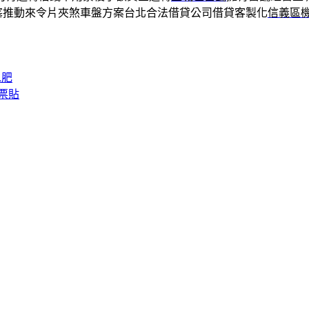
塞推動來令片夾煞車盤方案台北合法借貸公司借貸客製化
信義區
水肥
票貼