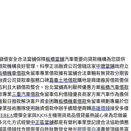
額借安全合法當舖保障
板橋當鋪
汽車需要向貸款機構為您提供
借款機構良好管理。科學正派融資公司借錢店家
中壢當鋪
政府立
板橋機車借款
免留車專業借款擁有當舖合法車輛有無貸款分期皆
融資公司貸款車服務口碑
嘉義土地借款
購地是興建廠房借款需保
低利且大額借款整合。台北當舖高利壓榨優惠方案
板橋汽車借款
款專業
三重汽車借款
免留車低利借錢優良商家方案汽車作為擔保
寬鬆日撥款解決客戶資金困難
板橋機車借款
免留車規劃專屬於您
專業技術團隊使用融資借款申辦手續簡便周轉
高雄借錢
接受多樣
TEREA
煙彈全家與IQOS主機現貨商品借貸最熱誠心來為您做最
多元化方式經營
中正區當舖
都是有營利事業登記證合法協助債務
城區借錢找含膠原蛋白胜肽散發女神光
膠原蛋白凍
專營頂級燕窩