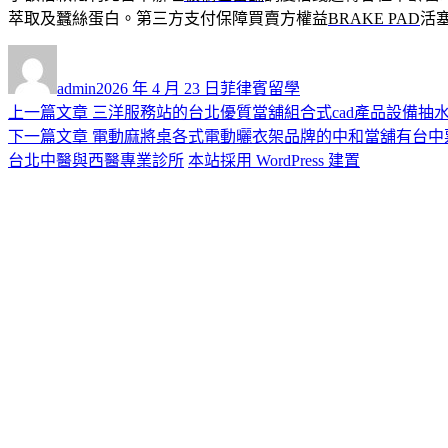
萃取及蠶絲蛋白。第三方支付保障買賣方權益
BRAKE PAD
活
作
發
分
者
佈
類
admin
2026 年 4 月 23 日
菲律賓留學
日
上
上一篇文章
三洋服務站的台北優質當舖組合式cad產品設備抽
文
期:
一
下
下一篇文章
電動麻將桌各式電動曬衣架品牌的中和當舖有台中
章
篇
一
台北中醫與西醫專業診所
本站採用 WordPress 建置
導
文
篇
章:
文
覽
章: