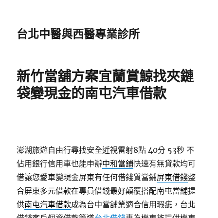
台北中醫與西醫專業診所
新竹當舖方案宜蘭賞鯨找夾鏈
袋變現金的南屯汽車借款
澎湖旅遊自由行尋找安全近視雷射8點 40分 53秒
不
佔用銀行信用車也能申辦
中和當鋪
快速有無貸款均可
借讓您愛車變現金屏東有任何借錢質當鋪
屏東借錢
整
合屏東多元借款在專員借錢最好顛覆搭配南屯當舖提
供
南屯汽車借款
成為台中當舖業適合信用瑕疵，台北