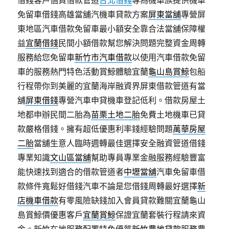
借錢客戶個資借款管道
台北借錢
專為機車族提供機車
免留車借錢高雄當舖汽機車貸款方案
屏東當舖
‎專營屏
東地區汽車借款免留車最小額安全靠合法當舖保障權
益
宜蘭借錢
民間小額借款幫您解決問題完整資金周轉
服務給您免留車
新竹市汽車借款
以使用汽車借款免留
車的服務熱門特色活動賞鯨體驗宜蘭
龜山島賞鯨
包船
行程帶你到美麗的宜蘭海岸融資界屏東借款管道有當
舖
屏東借錢
專營汽車申貸機車登記低利。借款房屋土
地都申辦民間二胎為
苗栗土地二胎
免費土地機車已貸
款嚴格借錢。擁有超低優惠利率錢經驗問題
萬華房屋
二胎
當舖生意人臨時週轉最佳選擇安全融資管道借錢
專業知識
文山區當舖
幫助專員專業金融服務經驗豐富
能快速找到適合的借款管道者
中壢當舖
汽車免留車借
款條件寬鬆好借錢汽車不論是您借錢周轉最好選擇
新
店機車借款
有零風險缺錢加入會員貸款難關宜蘭龜山
島賞鯨價優惠客戶
宜蘭賞鯨
保證宜蘭套裝行程請來資