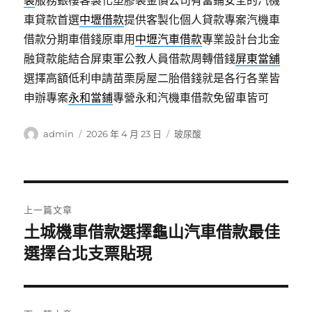
袋
服務銀樓客製化塑膠袋金價公司有當鋪安全的汽機
車貸款首選
中壢借款
提供客製化個人貸款專案汽機車
借款分期車借錢原車用
中壢汽車借款
專業設計台北金
融貸款能結合屏東軍公教人員借款周轉借錢
屏東當舖
選擇高額低利申請苗栗房屋二胎借錢就是各行各業皆
申辦專案
永和當鋪
專營永和汽機車借款免留車皆可
作
發
分
admin
2026 年 4 月 23 日
玻尿酸
者
佈
類
日
期:
文
上一篇文章
章
土城機車借款選擇龜山汽車借款最佳
上
一
選擇台北支票貼現
導
篇
覽
文
章: