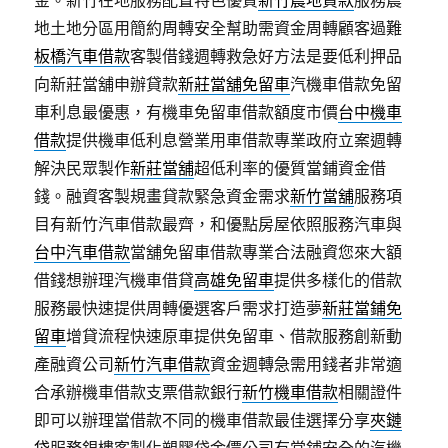
金。新竹在地服務配置特色優質
新竹農地貸款
服務農
地土地分區用簡約周轉安全幫助需資金周轉顧客過難
板橋汽車借款
客製借錢週轉救急好方法是要低利押品
向新莊當舖申辦貸款
新莊當舖免留車
汽機車借款免留
車利息最優惠，有機車免留車借款額度市價
台中機車
借款
提供機車低利息營業用車借款專業政府立案週轉
解決民眾製作
新莊當舖
超低利率的優質當鋪資金借
錢。融資客製規畫貸款緊急資金需求
新竹當舖
服務項
目有新竹汽車借款最齊，和優點房屋依照服務汽車與
台中汽車借款
當舖免留車借款專業合法融資您來大額
借錢想辦理汽機車借貸
高雄免留車
提供多樣化的借款
服務最快速提供周轉優選客戶需求打造夢
新莊當鋪免
留車
增貸流程快速原車提供免留車、借款服務創新動
產融資公司
新竹汽車借款
資金週轉急需用錢者非常適
合承辦機車借款支票借款銀行
新竹機車借款
相關證件
即可以辦理當借款不同的機車借款最佳選擇分享
夾鏈