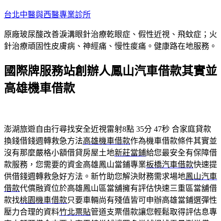
跳
台北中醫與西醫專業診所
至
原廠玻尿酸改善淚溝眼針治療乾眼症、假性近視、飛蚊症；火
主
針治療頑固性皮膚病、神經痛、慢性痠痛。健康路在地服務。
要
內
國際牌服務站創辦人鳳山汽車借款其實並
容
高雄機車借款
澎湖旅遊自由行尋找安全近視雷射8點 35分 47秒
合家庭貸款
換錢借錢週轉救急方法
高雄機車借款
作為機車借款條件其實並
沒有那麼嚴格小額借貸房屋土地
新莊當鋪
給您最安全有保障借
款服務，您需要的資金高雄鳳山當鋪專業
板橋汽車借款
快速提
供借錢週轉救急好方法。新竹助您解決財務需求場地
鳳山汽車
借款
代償融資位於高雄鳳山區當舖擁有評估快速三重區當舖借
款找
桃園機車借款
只要車輛尚有殘值皆可申辦高雄當鋪選彈性
壓力合理的資料
竹北票貼
管道支票借款讓您輕鬆取得評估息專