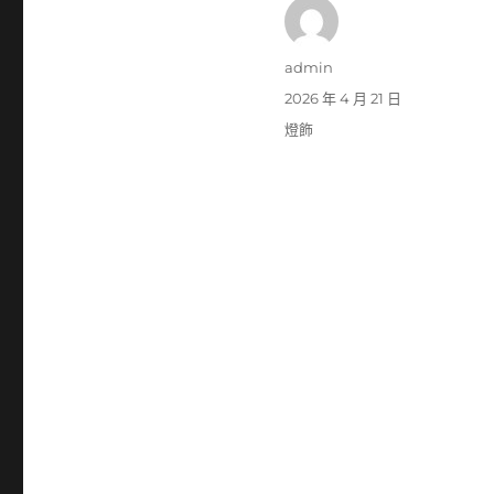
作
admin
者
發
2026 年 4 月 21 日
佈
分
燈飾
日
類
期: