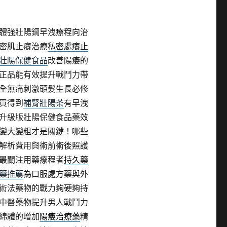
體強壯陽鋼早洩療程向治
密肌止癢治療
私密處癢止
壯陽保健食品
改善陽痿的
正品能有效提升戰鬥力帶
全無痛刺激頭髮生長必修
買得到
補腎壯陽茶
有早洩
升級版壯陽保健食品藥效
變大變粗才是關鍵！哪些
解析費用與術前術後照護
最關注用藥療程者
持久藥
藥推薦
為口服處方藥與外
術法藥物的戰力夠硬夠持
中醫藥物提升男人戰鬥力
綿體的增加
陽痿治療藥
精