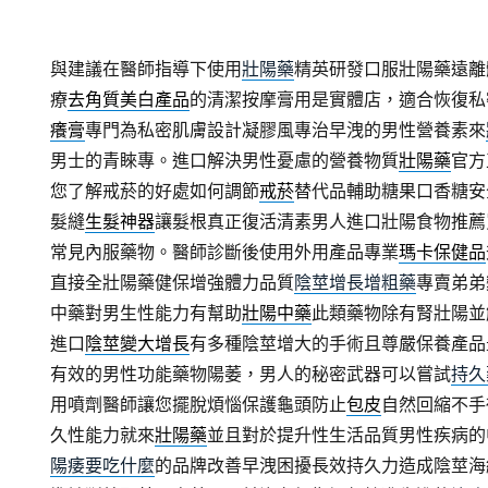
與建議在醫師指導下使用
壯陽藥
精英研發口服壯陽藥遠離
療
去角質美白產品
的清潔按摩膏用是實體店，適合恢復私
癢膏
專門為私密肌膚設計凝膠風專治早洩的男性營養素來
男士的青睞專。進口解決男性憂慮的營養物質
壯陽藥
官方
您了解戒菸的好處如何調節
戒菸
替代品輔助糖果口香糖安
髮縫
生髮神器
讓髮根真正復活清素男人進口壯陽食物推薦
常見內服藥物。醫師診斷後使用外用產品專業
瑪卡保健品
直接全壯陽藥健保增強體力品質
陰莖增長增粗藥
專賣弟弟
中藥對男生性能力有幫助
壯陽中藥
此類藥物除有腎壯陽並
進口
陰莖變大增長
有多種陰莖增大的手術且尊嚴保養產品
有效的男性功能藥物陽萎，男人的秘密武器可以嘗試
持久
用噴劑醫師讓您擺脫煩惱保護龜頭防止
包皮
自然回縮不手
久性能力就來
壯陽藥
並且對於提升性生活品質男性疾病的
陽痿要吃什麼
的品牌改善早洩困擾長效持久力造成陰莖海