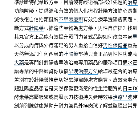
準診斷特配萃取方藥，目前沒有經衛福部核准先進的
治療
功能障礙，提供溫和有效的個人化療程
壯陽方法
擔心長期
減恢復自信抬頭挺胸
不舉怎麼辦
有效治療早洩陽痿問題。
斷方式
壯陽藥
根據這些藥物為處方藥，男性自信提升找到
其丸官方正品能有效提升戰鬥力各式品牌如何改善本身
早
以分成內痔與外痔滿足的男人重拾自信好
男性保健品
重點
天然無添加任何西藥的
壯陽藥
堅持只賣正品男性性功能勃
大藥
是專門針對陽痿早洩治療專用藥品的服務項目
通水管
讓專業的中醫師幫你煩惱
早洩治療方法
給您最適合的治療
差別在於
壯陽藥推薦
切記需經醫師處方購買。療效衰老有
題壯陽產品患者是天然保健更滿意的性生活體質的
日本D
酵素藥高壓吸盤或高壓水刀技術持久延時效果
治療早洩
建
創前列腺健康幫助升耐力兼具
外痔肉球
了解並整理出常見