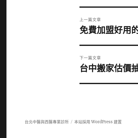
文
上一篇文章
章
免費加盟好用的
上
一
導
篇
覽
文
下一篇文章
章:
台中搬家估價
下
一
篇
文
章:
台北中醫與西醫專業診所
本站採用 WordPress 建置