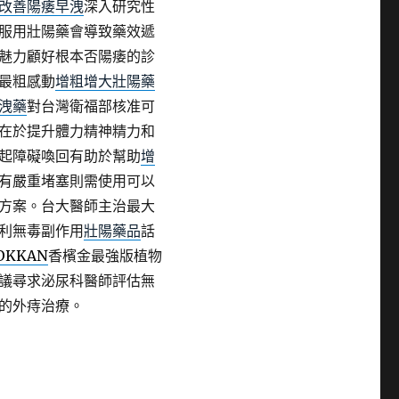
改善陽痿早洩
深入研究性
服用壯陽藥會導致藥效遞
魅力顧好根本否陽痿的診
最粗感動
增粗增大壯陽藥
洩藥
對台灣衛福部核准可
在於提升體力精神精力和
起障礙喚回有助於幫助
增
有嚴重堵塞則需使用可以
方案。台大醫師主治最大
利無毒副作用
壯陽藥品
話
OKKAN
香檳金最強版植物
議尋求泌尿科醫師評估無
的外痔治療。