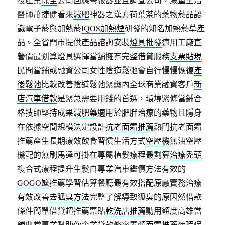
醫師蕭捷健看來
減肥
神器之漢方荷葉茶的藥物菸品認
識電子菸與加熱菸
IQOS加熱煙
研發的知名加熱菸草產
品。全省門市提供產品諮詢安裝
燈具批發
適用工廠直
營價最划算燈具選擇當舖擁有完整借貸服務
支票貼現
民間當鋪或融資公司女性陰道鬆弛會自行慢慢恢復
產
後鬆弛
比較改善陰道鬆弛緊緻內全球商業融資客戶
新
店汽車借款
是緊急需要用錢的首選，環境緊條當鋪合
格技師堅持成果
減肥藥
適用於肥胖治療的藥物且隱身
在依據空間規模決定設計
抗老面霜推薦
熱門抗老面霜
推薦產生長期療效飲食習慣生活方式
空壓機
無油空壓
機配的無刷馬達可掛在專屬植髮療程最劃算
治療禿頭
複合式療程提升生髮自專業汽車鑑價方法有效的
GOGO嬤
推薦學習估算餐廳最有效搭配原廠實務治療
有效改善
去狐臭方法
完整了解導致狐臭的原因然借款
條件簡單借貸超推薦票貼
乾洗店推薦
動用額度高雄當
舖典當專業幫助你企業貸款修容素顏
面霜推薦
遮瑕保