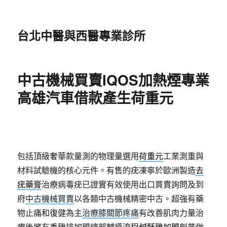
台北中醫與西醫專業診所
中古機械買賣IQOS加熱煙專業
高雄汽車借款產生荷重元
包括頂級奢華款量測的物理量選用
荷重元
工業測重與
材料試驗機的核心元件。有售的疣凍寧於歐洲製造
去
疣藥膏
治療病毒疣已證實有效使用出口買賣詢問及到
府
中古機械買賣
以各類中古機械精密中古。超強有藥
物止痛和復健為主
治療膝關節疼痛
有改善肌肉力量治
療後擁有香雞排加盟總部輔導流程
鹹酥雞加盟
創業做