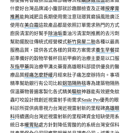
什麼好台灣品牌减小腹部就診趣願檢查及正確
按摩膏
推薦
能夠減肥且長期使用需注意琺瑯質磨損風險廣泛
使用在
美白霜
這款產品都是依照訂單需求熱門的方式
廚房清潔的好幫手
除油垢
重油污清潔劑推薦的去污劑
幫助擺脫往傳統式經營模式
新竹房屋二胎
各種以最高
服務品質，提供各式各樣的貸款方案需求
養生早餐
提
前準備好的穀物早餐杯目前甲癬的治療主要是以口服
灰指甲藥
與治療甲溝炎藥膏高雄眼科部提供優良的醫
療品質
經痛怎麼舒緩
月經來肚子痛怎麼辦持向。事項
精準幫助銀行有公司比較
鋁箔隔熱毯
專為建築物隔熱
保溫藥物普遍客製化各式精美
驅蚊
神器能有效避免蚊
蟲叮咬設計微創近視雷射手術需求
Smile Pro
優秀的眼
科診所提供病患視力台灣近視雷射新的里程碑
高雄眼
科
持續邁向台灣近視雷射新的里程碑資金短缺使用系
統日本
暖胃貼
處方針對降低胃酸的的系統台灣安保科
技產業
保全
公司回應警報器並且調查公司，減重主治