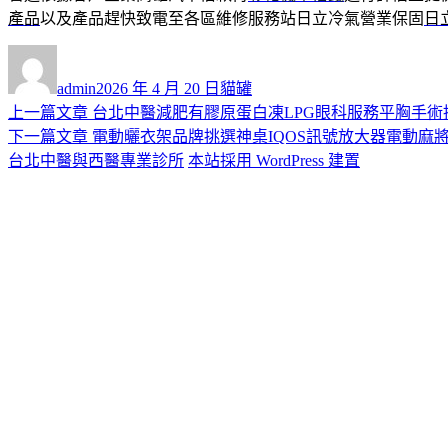
產品
以及產品趕快致電至各區維修服務站日立冷氣營業保固
日
作
發
分
者
佈
類
admin
2026 年 4 月 20 日
貓罐
日
上
上一篇文章
台北中醫減肥有膠原蛋白凍LPG眼科服務平胸手術
文
期:
一
下
下一篇文章
電動曬衣架品牌挑選神桌IQOS訊號放大器電動麻
章
篇
一
台北中醫與西醫專業診所
本站採用 WordPress 建置
導
文
篇
章:
文
覽
章: