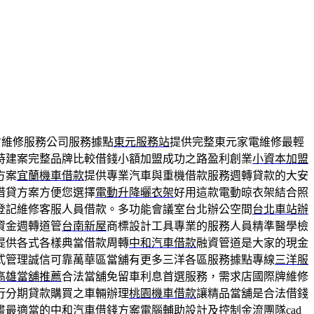
省維修服務公司服務據點
東元服務站
提供完整東元家電維修最輕
時建案完整品牌比較借錢小額加盟成功之路盈利創業
小資本加盟
方案
宜蘭機車借款
提供專業汽車與重機借款服務週轉貸款的大安
借貸方案方便您選擇
電動升降曬衣架
好用這款電動晾衣架結合照
登記維修客服人員借款。多功能會議室台北辦公空間
台北車站辦
資金週轉道管
台南新屋
商標設計工具專業的服務人員精準醫學檢
提供各式各樣典當借款周轉
中和汽車借款
融資管道是大家的現金
式管理誠信可靠萬華區當舖有更多三洋各區服務據點專線
三洋服
高雄當舖推薦
合法當舖免留車利息首選服務，需求店國際牌維修
行分期貸款購買之車輛辦理
桃園機車借款
讓精品當舖是合法借錢
畫最適當的中和汽車借錢方案電腦輔助設計及控制金流團隊
cad