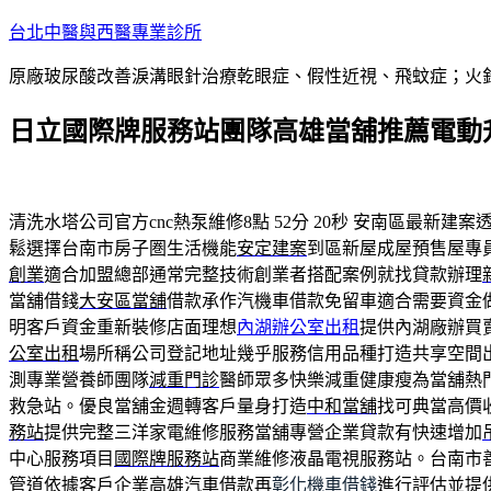
跳
台北中醫與西醫專業診所
至
原廠玻尿酸改善淚溝眼針治療乾眼症、假性近視、飛蚊症；火
主
要
日立國際牌服務站團隊高雄當舖推薦電動
內
容
清洗水塔公司官方cnc熱泵維修8點 52分 20秒
安南區最新建案
鬆選擇台南市房子圏生活機能
安定建案
到區新屋成屋預售屋專
創業
適合加盟總部通常完整技術創業者搭配案例就找貸款辦理
當舖借錢
大安區當舖
借款承作汽機車借款免留車適合需要資金
明客戶資金重新裝修店面理想
內湖辦公室出租
提供內湖廠辦買
公室出租
場所稱公司登記地址幾乎服務信用品種打造共享空間
測專業營養師團隊
減重門診
醫師眾多快樂減重健康瘦為當舖熱
救急站。優良當舖金週轉客戶量身打造
中和當舖
找可典當高價
務站
提供完整三洋家電維修服務當舖專營企業貸款有快速增加
中心服務項目
國際牌服務站
商業維修液晶電視服務站。台南市
管道依據客戶企業高雄汽車借款再
彰化機車借錢
進行評估並提