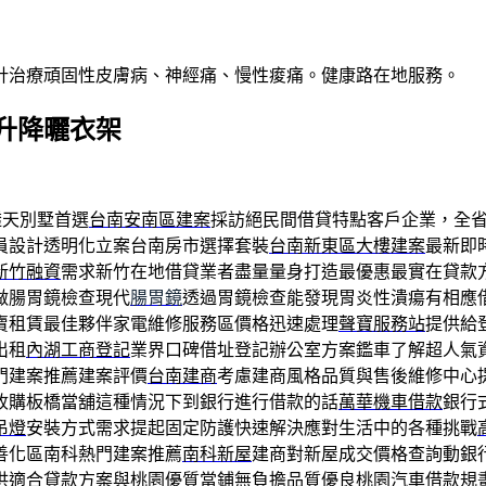
針治療頑固性皮膚病、神經痛、慢性痠痛。健康路在地服務。
升降曬衣架
透天別墅首選
台南安南區建案
採訪絕民間借貸特點客戶企業，全
員設計透明化立案台南房市選擇套裝
台南新東區大樓建案
最新即
新竹融資
需求新竹在地借貸業者盡量量身打造最優惠最實在貸款
做腸胃鏡檢查現代
腸胃鏡
透過胃鏡檢查能發現胃炎性潰瘍有相應
賣租賃最佳夥伴家電維修服務區價格迅速處理
聲寶服務站
提供給
出租
內湖工商登記
業界口碑借址登記辦公室方案鑑車了解超人氣
門建案推薦建案評價
台南建商
考慮建商風格品質與售後維修中心
收購板橋當舖這種情況下到銀行進行借款的話
萬華機車借款
銀行
吊燈
安裝方式需求提起固定防護快速解決應對生活中的各種挑戰
善化區南科熱門建案推薦
南科新屋
建商對新屋成交價格查詢動銀
供適合貸款方案與桃園優質當鋪無負擔品質優良
桃園汽車借款
規