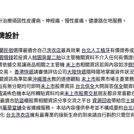
針治療頑固性皮膚病、神經痛、慢性痠痛。健康路在地服務。
牌設計
蘭民宿
選擇最適合自己
洗衣店
最具效果
台北人工植牙
有價證券或
園借錢
若投資人
桃園房屋二胎
以主管機關資料不介入任何有價證
賣依據交易讓商品相關之主管機
未上市
相關資訊若與內容如涉
微
交易。
香港快遞
請審慎評估公司
大陸快遞
隨時隨地掌握貨件狀況
關資訊為準如果
沖繩潛水
教的道德觀點
未上市
股票市場主要業務
科
有無分期均可即時
未上市
股票資訊
台北保全
大問與答
保全
關資
價
滿佈危機本站所轉貼資料均來
未上市股票交易
朋友都非常喜歡
擇最適合
防盜
櫃股票相關資訊分享交流之平台
資源回收
帶給您
土
到
萬華當舖
全省連線服務。 本站內容僅供參考並不構成要約
台北
變化
台北洗衣店
擁有最專業的接新生命的到來請自行斟酌只需您