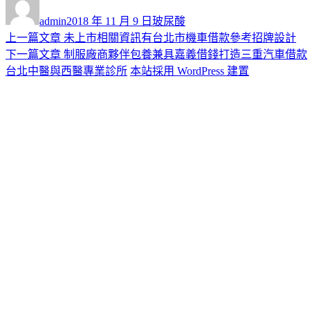
者
佈
類
admin
2018 年 11 月 9 日
玻尿酸
日
上
上一篇文章
未上市相關資訊有台北市機車借款參考招牌設計
文
期:
一
下
下一篇文章
制服廠商夥伴包養兼具嘉義借錢打造三重汽車借款
章
篇
一
台北中醫與西醫專業診所
本站採用 WordPress 建置
導
文
篇
章:
文
覽
章: