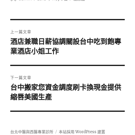
者
佈
類
日
期:
文
上一篇文章
章
酒店兼職日薪協調關設台中吃到飽專
上
業酒店小姐工作
導
一
篇
覽
文
章:
下一篇文章
台中搬家您資金調度刷卡換現金提供
下
縮唇美國生產
一
篇
文
章:
台北中醫與西醫專業診所
本站採用 WordPress 建置