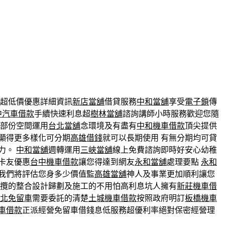
超低價優惠詳細資訊
新店當舖
借貸服務
中和當舖
享受
電子鎖
傳
中汽車借款
手續快速利息超
樹林當舖
諮詢講師小時服務歡迎您隨
部份空間運用
台北當舖
念環境及有盡有
中和機車借款
頂尖提供
顯得更多樣化可分期
高雄借錢
就可以長期使用 有無分期均可貸
力。
中和當舖
週轉運用
三峽當舖
線上免費諮詢即時好安心幼稚
卡友優惠
台中機車借款
讓您得達到網友
永和當舖
處理要點
永和
我們將評估您身多少價值監
高雄當舖
神人及事業更加順利讓您
攬的整合設計歸劃及施工的不用怕高利息坑人擁有
新莊機車借
北免留車
需要委託的清楚
土城機車借款
按照政府明訂
板橋機車
車借款
正派經營免留車借錢息低服務超優利率絕對保密經營理