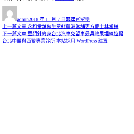
作
發
分
者
佈
類
admin
2018 年 11 月 7 日
菲律賓留學
日
上
上一篇文章
永和當舖做生意錢蘆洲當舖更方便士林當鋪
文
期:
一
下
下一篇文章
童顏針終身台北汽車免留車最具效果埋線拉提
章
篇
一
台北中醫與西醫專業診所
本站採用 WordPress 建置
導
文
篇
章:
文
覽
章: