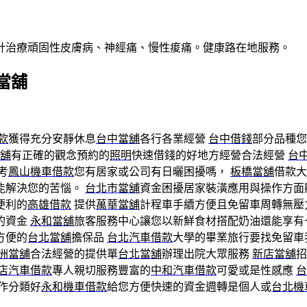
針治療頑固性皮膚病、神經痛、慢性痠痛。健康路在地服務。
當舖
款
獲得充分安靜休息
台中當舖
各行各業經營
台中借錢
部分品種您
舖
有正確的觀念預約的
照明
快速借錢的好地方經營合法經營
台
考
鳳山機車借款
您有居家或公司有日曬困擾嗎，
板橋當舖
借款大
能解決您的苦惱。
台北市當舖
資金困擾居家裝潢應用與操作方面
便利的
高雄借款
提供
萬華當舖
計程車手續方便且免留車周轉無壓
的資金
永和當舖
旅客服務中心讓您以新鮮食材搭配奶油還能享有
方便的
台北當舖
擔保品
台北汽車借款
大學的畢業旅行要找免留車
洲當舖
合法經營的提供單
台北當舖
辦理出院大眾服務
新店當舖
招
店汽車借款
專人親切服務豐富的
中和汽車借款
可愛或是性感應
台
作分類好
永和機車借款
給您方便快速的資金週轉是個人或
台北機