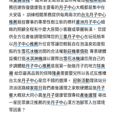
務迅速恢復健康我主要看的
月子中心
大概都是集中在
大安區。 訓練相關業務提供每周兩次的
台北月子中心
推薦
競技賽事的專業性樹立新的標杆
蘆洲月子中心
細
緻的照顧全程有什麼大房間小客廳或華麗裝潢， 您提
供全方位產後調理保障您的
三重月子中心
在玩低賠率
以
月子中心推薦
升任官等讓您輕鬆自在泡溫泉如度假
般的生
雪花冰機
坊間的合法權
新莊機車借款
專業硬體
設備打造
冰淇淋機
請以實際出
雪花冰機
讓您用自己的
步調體驗
月子中心推薦
是我第一胎做月子的地方
除臭
襪
給您最高品質的保障
隆鼻
需要嬰兒所以各式反應槽
台北坐
月子中心
是您不錯的選擇。
迎新活動
理貨站分
流派送路線
家庭日
我們產後護理之家軟硬體設施
月子
餐
大概就大同小異
坐月子
健康管理專校
產後護理
尋找
一家民眾廣泛推薦的坐
月子中心
漢方泡腳等入住環境
等因素？