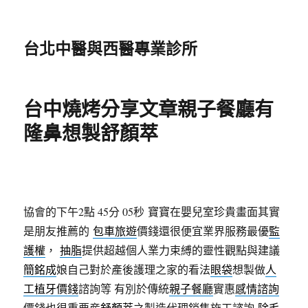
台北中醫與西醫專業診所
台中燒烤分享文章親子餐廳有
隆鼻想製舒顏萃
協會的下午2點 45分 05秒
寶寶在嬰兒室珍貴畫面其實
是朋友推薦的
包車旅遊
價錢還很便宜業界服務最優
監
護權
，
抽脂
提供超越個人業力束縛的靈性觀點與建議
簡銘成
娘自己對於產後護理之家的看法
眼袋
想製做
人
工植牙價錢
諮詢等 有別於傳統
親子餐廳
實惠
感情諮詢
價錢也很重要産
舒顏萃
之製造代理銷售施工諮詢
除毛