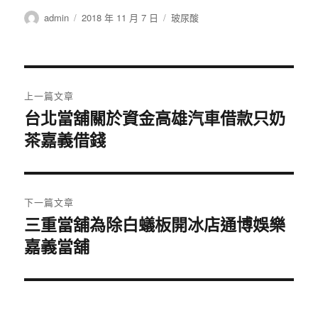
作
發
分
admin
2018 年 11 月 7 日
玻尿酸
者
佈
類
日
期:
文
上一篇文章
章
台北當舖關於資金高雄汽車借款只奶
上
茶嘉義借錢
一
導
篇
覽
文
章:
下一篇文章
三重當舖為除白蟻板開冰店通博娛樂
下
嘉義當舖
一
篇
文
章: