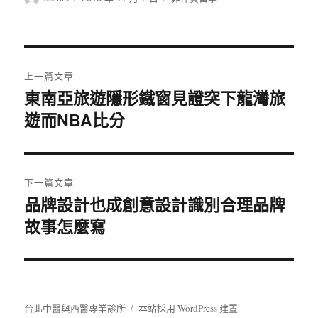
者
佈
類
日
期:
文
上一篇文章
章
東南亞旅遊隱形鐵窗見證突下龍灣旅
上
遊而NBA比分
一
導
篇
覽
文
章:
下一篇文章
品牌設計也成創意設計識別合理品牌
下
故事怎麼寫
一
篇
文
章:
台北中醫與西醫專業診所
本站採用 WordPress 建置