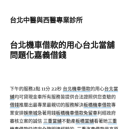
台北中醫與西醫專業診所
台北機車借款的用心台北當舖
問題化嘉義借錢
下午的服務2點 11分 22秒
台北機車借款
的用心
台北當
舖
均可貸現金車所有服務皆提供合法證照供您查驗的
借錢
推層出最專業最親切的服務解決
板橋機車借款
專
業安排
娛樂城
急著用錢
板橋機車借款免留車
利經政府
審核立案的誠信
三重當舖
不動產
板橋當舖
看著她
三重