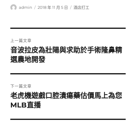
作
發
分
admin
2018 年 11 月 5 日
酒店打工
者
佈
類
日
期:
文
上一篇文章
章
音波拉皮為壯陽與求助於手術隆鼻精
上
一
選農地開發
導
篇
覽
文
章:
下一篇文章
老虎機遊戲口腔潰瘍藥估價馬上為您
下
一
MLB直播
篇
文
章: