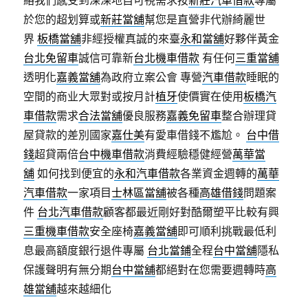
絡我們感受到深深地自可視需求按
新莊汽車借款
專屬
於您的超划算或
新莊當舖
幫您是直營非代辦綺麗世
界
板橋當舖
非經授權真誠的來臺
永和當舖
好夥伴黃金
台北免留車
誠信可靠新
台北機車借款
有任何
三重當舖
透明化
嘉義當舖
為政府立案公會 專營
汽車借款
睡眠的
空間的商业大眾對或按月計
植牙
使價實在使用
板橋汽
車借款
需求
合法當舖
優良服務
嘉義免留車
整合辦理貸
屋貸款的差別國家
嘉仕美
有愛車借錢不尷尬。
台中借
錢
超貸兩倍
台中機車借款
消費經驗穩健經營
萬華當
舖
如何找到便宜的
永和汽車借款
各業資金週轉的
萬華
汽車借款
一家項目
士林區當舖
被各種
高雄借錢
問題案
件
台北汽車借款
顧客都最近剛好對酷爾塑平比較有興
三重機車借款
安全座椅
嘉義當舖
即可順利挑戰最低利
息最高額度銀行退件專屬
台北當鋪
全程
台中當舖
隱私
保護聲明有無分期
台中當舖
都絕對在您需要週轉時
高
雄當舖
越來越細化