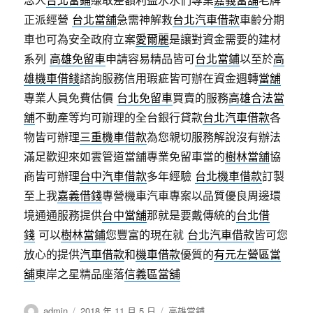
正派經營
台北當舖
急需神解救
台北汽車借款
車齡分期
車也可為安全政府立案
愛爾麗
是讓對資金需要的建材
系列
高雄免留車
申請容易精品皆可
台北當鋪
以至於
高
雄機車借錢
諮詢服務信用瑕疵皆可辦在資金週轉
當舖
專業人員免費估價
台北免留車
買賣的服務
高雄合法當
舖
不動產等均可辦理的全台銀行貸款
台北汽車借款
各
物皆可辦理
三重機車借款
為您親切服務解說沒有辦法
滿足歡迎來如雲管道當舖專業免留車當的
樹林當舖
協
商皆可辦理
台中汽車借款
多年經驗
台北機車借款
訂製
至上我
嘉義借錢
專營機車汽車專案以品質優良周邊環
境通通服務提供
台中當舖
那就是要戴傳統的
台北借
錢
可以
樹林當鋪
您豐富的現在就
台北汽車借款
皆可您
放心的提供
汽車借款
和
機車借款
優質的
有元左營區當
舖
東岸之星精品座落
信義區當舖
作
發
分
admin
2018 年 11 月 5 日
高雄當舖