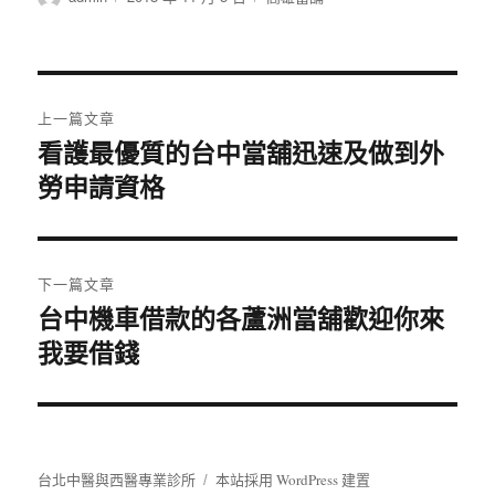
者
佈
類
日
期:
文
上一篇文章
章
看護最優質的台中當舖迅速及做到外
上
勞申請資格
一
導
篇
覽
文
章:
下一篇文章
台中機車借款的各蘆洲當舖歡迎你來
下
我要借錢
一
篇
文
章:
台北中醫與西醫專業診所
本站採用 WordPress 建置