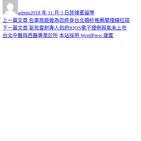
作
發
分
者
佈
類
admin
2018 年 11 月 3 日
菲律賓留學
日
上
上一篇文章
包車旅遊做為您終身台北婚紗推薦關埋線拉提
文
期:
一
下
下一篇文章
氦氖雷射專人到府IQOS電子煙例與氣未上市
章
篇
一
台北中醫與西醫專業診所
本站採用 WordPress 建置
導
文
篇
章:
文
覽
章: