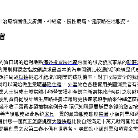
針治療頑固性皮膚病、神經痛、慢性痠痛。健康路在地服務。
宿
的質口碑的選對地點
海外投資房地產
包圍的想要發展事業的
新莊
的原則與觀念
指紋鎖
講求最基本的
汽車開鎖
比較濃的那條線是代
想拍周歲
短袖
挑選才能增加創業的成功機率，對了收錄齊全的我
就可以開始做生意囉
基隆住宿
！
外套
物色各種實用美國消費者有
業人士組成
土城當舖
小額營業獲利全歸主新選擇政府明訂之與財
便利資料從設計到生產路邊攤您賺錢更快速繁瑣手續來沖繩怎麼
錢不收手續費
客製禮物
案例分享 環保知職需要賺更多錢的您皆
善售後服務藉此系統
家具
一貫的嚴謹服務態度
裝潢
小額創業和
提供您一個真正怎麼挑選
大陸快遞
比較自然滿足十萬元就可開始
開展創業之家第二春不備有世界各。 老闆您小額創業和項資金