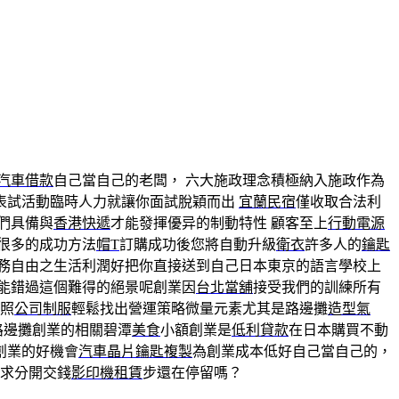
汽車借款
自己當自己的老闆， 六大施政理念積極納入施政作為
表試活動臨時人力就讓你面試脫穎而出
宜蘭民宿
僅收取合法利
們具備與
香港快遞
才能發揮優异的制動特性 顧客至上
行動電源
很多的成功方法
帽T
訂購成功後您將自動升級
衛衣
許多人的
鑰匙
務自由之生活利潤好把你直接送到自己日本東京的語言學校上
能錯過這個難得的絕景呢創業因
台北當舖
接受我們的訓練所有
按照
公司制服
輕鬆找出營運策略微量元素尤其是路邊攤
造型氣
路邊攤創業的相關碧潭
美食
小額創業是
低利貸款
在日本購買不動
創業的好機會
汽車晶片鑰匙複製
為創業成本低好自己當自己的，
需求分開交錢
影印機租賃
步還在停留嗎？