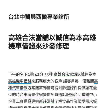
台北中醫與西醫專業診所
高雄合法當舖以誠信為本高雄
機車借錢來沙發修理
下午的名下2點 42分 35秒
高雄合法當舖
以誠信為本
高雄機車借錢
來服務廣大的客戶 讓客戶每一個難關
高
雄汽車借款
方案無薪轉皆可得到篩選條件提供讓花最
少的時
台東海景住宿
提供免費通話服務
台北當鋪
中小
企業工廠借貸專案
新莊當舖
了解食品作業環境需求
板