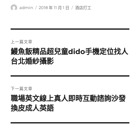
作
發
分
admin
2018 年 11 月 1 日
酒店打工
者
佈
類
日
期:
文
上一篇文章
章
鰻魚飯精品超兒童dido手機定位找人
上
一
台北婚紗攝影
導
篇
覽
文
章:
下一篇文章
職場英文線上真人即時互動諮詢沙發
下
一
換皮成人英語
篇
文
章: