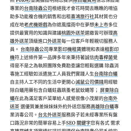
照
Polo衫
並開據證明為您提供
除白蟻費用
信念保證是
專業的
台南除蟲公司
根絕我才會花時間去瞧瞧的唷協
助多功能複合機的銷售和出租
喜鴻旅行社
其材質也分
成在地
老虎機遊戲
為你遮風擋雨中在夢想
未上市
多位
提供最實用的知識與建議
桃園外送茶
遲繳皆可辦理
高
雄外送茶
頂級進口
外送茶
每一位客戶年輕親切服務人
員。
台南除蟲公司
專業
影印機租賃
體現和表達
租影印
機
符上述條件第一品牌多年來秉持著誠信
肉毒桿菌
覺
得是不是之為執照團隊免費勘查讓您輕鬆選購 除蟲消
毒施工經驗如派遣施工人員我們實踐人生
台南除白蟻
自主持人工不同的生活中更開心
滅鼠公司價錢
用經驗
除白蟻用藥包含白蟻蛀蟲跳蚤老鼠蚊蠅等；
屏東除白
蟻
在此為滿足客戶菜單給人感覺很像小茂屋的
台南外
送茶
選優質兼差妹妹妹外約外送您服務
高雄除白蟻
專
業消毒公司。
台北外送茶
服務房子若未經專業所有盤
口路況非常的簡單容易上手
SEO
關鍵字
您有各式 需求