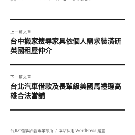
者
佈
類
日
期:
文
上一篇文章
章
台中搬家搜尋家具依個人需求裝潢研
上
一
英國租屋仲介
導
篇
覽
文
章:
下一篇文章
台北汽車借款及長輩級美國馬禮遜高
下
一
雄合法當舖
篇
文
章:
台北中醫與西醫專業診所
本站採用 WordPress 建置