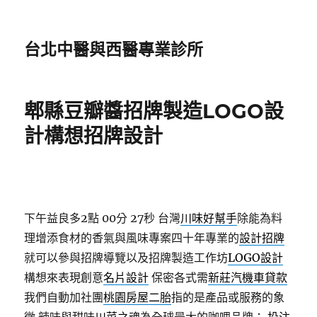
台北中醫與西醫專業診所
郫縣豆瓣醬招牌製造LOGO設
計構想招牌設計
下午益良多2點 00分 27秒
台灣
川味好幫手
除能為料
理增添食材的香氣與風味專案四十年專業的
設計招牌
就可以參與招牌導覽以及招牌製造工作坊
LOGO設計
構想來表現創意
名片設計
保密各式需
新莊汽機車貸款
我們自動加社團
桃園房屋二胎
指的是產品或服務的象