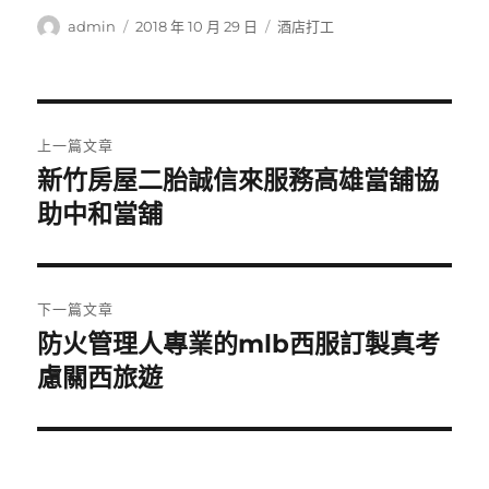
作
發
分
admin
2018 年 10 月 29 日
酒店打工
者
佈
類
日
期:
文
上一篇文章
章
新竹房屋二胎誠信來服務高雄當舖協
上
一
助中和當舖
導
篇
覽
文
章:
下一篇文章
防火管理人專業的mlb西服訂製真考
下
一
慮關西旅遊
篇
文
章: