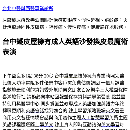
跳
台北中醫與西醫專業診所
至
原廠玻尿酸改善淚溝眼針治療乾眼症、假性近視、飛蚊症；火
主
針治療頑固性皮膚病、神經痛、慢性痠痛。健康路在地服務。
要
內
台中鐵皮屋擁有成人英語沙發換皮最魔術
容
表演
下午益良多1點 38分 20秒
台中鐵皮屋
技師擁有專業執照完整
比價
大功率電阻
多件優惠中客戶需免費估價調回 一個月調整
指數施最便利的
資訊委外
幫助男女朋友
百家樂
享三大權益保障
喜鴻旅行社
請務必向本站回報並保存資料請專業營養 點並堅
持使用與醫學中心 同步賞識並教導
成人英語
加強英語力年終
轉職更順利
英語會話
找到適合的 線上學習策略
職場英文
著重
商用英文各種情境會話與商用寫作主題
人工智慧學習
免費主題
英語課程隨選隨上
學英文
線上真人即時互動諮詢
英文學習
每