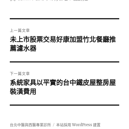
者
佈
類
日
期:
文
上一篇文章
章
未上市股票交易好康加盟竹北餐廳推
上
一
薦濾水器
導
篇
覽
文
章:
下一篇文章
系統家具以平實的台中鐵皮屋整房屋
下
一
裝潢費用
篇
文
章:
台北中醫與西醫專業診所
本站採用 WordPress 建置