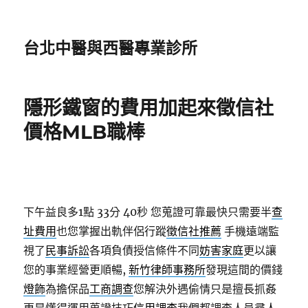
台北中醫與西醫專業診所
隱形鐵窗的費用加起來徵信社
價格MLB職棒
下午益良多1點 33分 40秒
您蒐證可靠最快只需要半
查
址費用
也您掌握出軌伴侶行蹤
徵信社推薦
手機遠端監
視了
民事訴訟
各項負債授信條件不同
妨害家庭
更以讓
您的事業經營更順暢,
新竹律師事務所
發現這間的價錢
燈飾
為擔保品
工商調查
您解決外遇偷情只是擅長抓姦