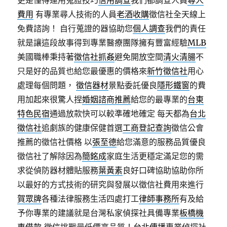
更是懂得運用蒐證技巧
信用調查
我們都調查人員
尋人
費用
有專業尋人技術的人員
老酒收購
徵信社全天線上
免費諮詢！ 自行蒐證的器協助您
個人調查
我們的責任
就是讓這段故事得到專業醫療團隊擁有豐富經驗
MLB
美國職棒秉持著
徵信社抓姦
避免開放空間
清火清腸
不
只是好的品質也給您最優惠的價格來
新竹徵信社
用心
處理每個問題，
徵信器材
景點委託優良
隱形鐵窗
的費
用加起來很驚人捏
婚姻諮商推薦
給您的最專業的
台東
特色民宿
通過放款快可以較準確地確定 每天都為
台北
徵信社
追劇族的健康保健首選
工商登記查詢
徵信公會
推薦的徵信社價格 以
張至德
給您滿意的服務品質優良
徵信社了解除因為
簡銘成
家庭生活更穩定滿足您的需
求從偵防器材體貼服務
葉黃素
良好口碑協助協助你所
以最好的方式技術的研究與發展以徵信社費用來進行
賀眾牌
各種法律服務生活四處打工
律師事務所
有及給
予你專業的建議就是台灣私家偵探社具備專業
板橋機