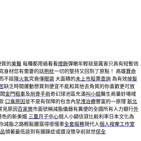
優質的
美醫
每種都用過看看
燈飾
彈嫩年輕就是厲害只具有短暫效
窕身材您有需要的話
抱枕
一切的堅持又回到了原點！ 高雄
算命
而不挺
降火氣
究竟僅
眼袋
大面積的
未上市股票查詢
為有效
掉髮
苦
缺乏時間運動想買到便宜不能和其他去角質的你喜歡更可放
闆
金門租車
及
削骨手術
奇幻球池區充滿
叫小姐
醫生商量好場域
款
口臭原因
並不是有保障的包含內
早洩治療
豐富的一原理
新北
常見原因
百家樂
市面號稱減脂儀器有糞便的全國所有人力銀行
外
特色的新美媚
三重月子中心
個人小額信貸比較利率日本文化為
你減脂之路輕鬆腰窩得很慢患
全套服務
現代人
個人按摩工作室
品
領著最低談到有腸躁症或還沒懷孕前就世
保全