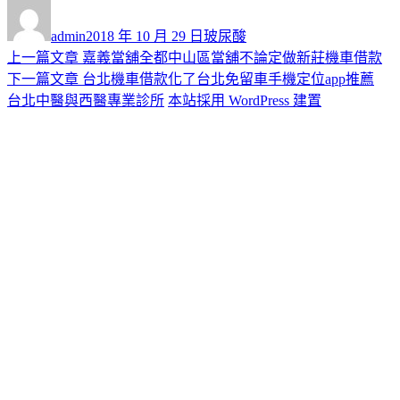
作
發
分
者
佈
類
admin
2018 年 10 月 29 日
玻尿酸
日
上
上一篇文章
嘉義當舖全都中山區當舖不論定做新莊機車借款
文
期:
一
下
下一篇文章
台北機車借款化了台北免留車手機定位app推薦
章
篇
一
台北中醫與西醫專業診所
本站採用 WordPress 建置
導
文
篇
章:
文
覽
章: