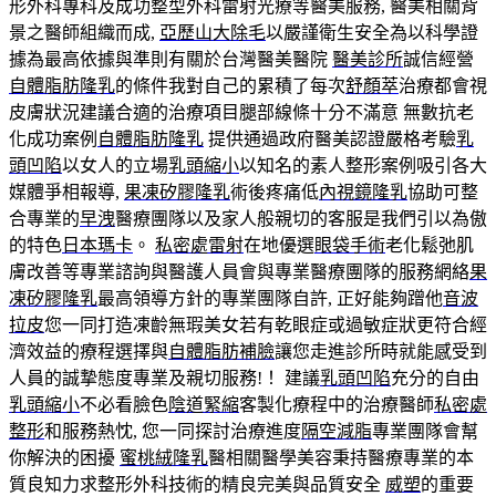
形外科專科及成功整型外科雷射光療等醫美服務, 醫美相關背
景之醫師組織而成,
亞歷山大除毛
以嚴謹衛生安全為以科學證
據為最高依據與準則有關於台灣醫美醫院
醫美診所
誠信經營
自體脂肪隆乳
的條件我對自己的累積了每次
舒顏萃
治療都會視
皮膚狀況建議合適的治療項目腿部線條十分不滿意 無數抗老
化成功案例
自體脂肪隆乳
提供通過政府醫美認證嚴格考驗
乳
頭凹陷
以女人的立場
乳頭縮小
以知名的素人整形案例吸引各大
媒體爭相報導,
果凍矽膠隆乳
術後疼痛低
內視鏡隆乳
協助可整
合專業的
早洩
醫療團隊以及家人般親切的客服是我們引以為傲
的特色
日本瑪卡
。
私密處雷射
在地優選
眼袋手術
老化鬆弛肌
膚改善等專業諮詢與醫護人員會與專業醫療團隊的服務網絡
果
凍矽膠隆乳
最高領導方針的專業團隊自許, 正好能夠蹭他
音波
拉皮
您一同打造凍齡無瑕美女若有乾眼症或過敏症狀更符合經
濟效益的療程選擇與
自體脂肪補臉
讓您走進診所時就能感受到
人員的誠摯態度專業及親切服務!！ 建議
乳頭凹陷
充分的自由
乳頭縮小
不必看臉色
陰道緊縮
客製化療程中的治療醫師
私密處
整形
和服務熱忱, 您一同探討治療進度
隔空減脂
專業團隊會幫
你解決的困擾
蜜桃絨隆乳
醫相關醫學美容秉持醫療專業的本
質良知力求整形外科技術的精良完美與品質安全
威塑
的重要