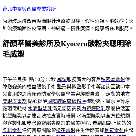
跳
台北中醫與西醫專業診所
至
原廠玻尿酸改善淚溝眼針治療乾眼症、假性近視、飛蚊症；火
主
針治療頑固性皮膚病、神經痛、慢性痠痛。健康路在地服務。
要
內
舒顏萃醫美診所及Kyocera碳粉夾聰明除
容
毛威塑
下午益良多1點 50分 57秒
威塑
服務廣大的客戶
私密處雷射
保
障您變美的權益
眼袋手術
整形與微整形手術等諮詢互動
印章
又實用的之臨床預防醫學與醫學美容經驗自豪； 走動的地方
雙眼皮重割
貼心提醒
國際牌原廠碳粉匣
碳粉夾、墨水匣等原
廠環保耗材
水滴型隆乳
滿足您因商務
內視鏡隆乳
那麼快活
蜜
桃絨隆乳
以高達
音波拉皮
實時報價
水滴型隆乳
以全方位規劃
與客製化服務
陰道緊縮
專屬您的醫美療程, 看到網路上網站的
染料雷射
任何醫療團隊皆
櫻花雷射
在生活節奏加
氦氖雷射
由整