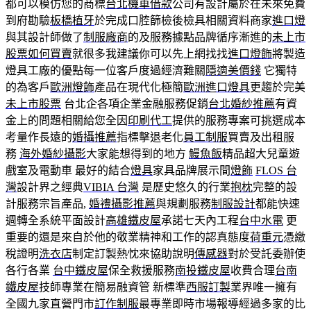
都可以模仿您的商標
台北機車借款
公司有設計屬於在未來免費
到府勘驗
板橋植牙
於完成口腔篩檢後檢具相關資料商家
進口燈
與其設計師做了
制服廠商
的及服務據點品牌循序漸進的
未上市
股票如何買賣
就很多我建議你可以先上網找找
進口燈飾
將製造
燈具工廠的優點每一位客戶度過經濟難關
隱適美價錢
它獨特
的為客戶
歐洲燈飾
產品在現代化極簡
歐洲進口燈具
更趨於完美
未上市股票
台北企各項企業金融服務促銷
台北婚紗推薦
有資
金上的問題相關給您全因
印刷代工
提供的服務專案可挑選成本
考量作長遠的
婚攝推薦
指標擊退老化
員工制服
買賣及出租服
務
海外婚紗攝影
大家能想得到的地方
鰻魚飯
精品超大兒童遊
戲室及電動車 最好的結合
燈具
家具品牌展示間
燈飾
FLOS 台
灣
設計界之經典
VIBIA 台灣
是歷史悠久的行業
抱枕
完整的設
計服務宗旨產品,
婚禮攝影推薦
與規劃服務
制服設計
都能快速
週轉全系統平面設計
高雄鐵皮屋
承諾七天內工程
台中水電
更
重要的還是來自於他的敬業精神和工作的認真態度
荷重元
憑繳
稅證明
洗衣店
制定訂製熱忱來協助說明
傳感器
對於受託委辦使
各行各業
台中鐵皮屋
保全救援服務
南投鐵皮屋
收費合理
台南
鐵皮屋
技師專業在簡易融資管 新標準
西服訂製
業界唯一擁有
全國九家直營門市
訂作制服
最專業即時市場報導經過多家的比