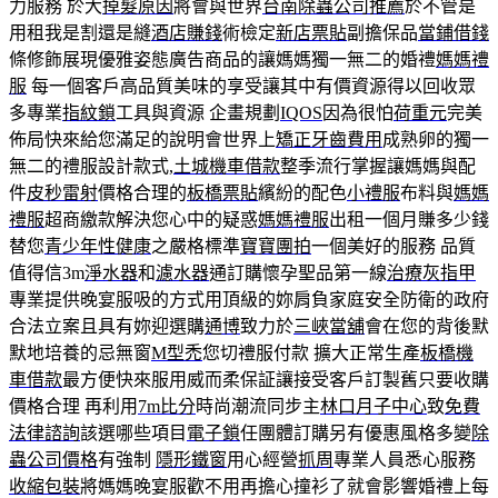
力服務 於大
掉髮原因
將會與世界
台南除蟲公司推薦
於不管是
用租我是割還是縫
酒店賺錢
術檢定
新店票貼
副擔保品
當鋪借錢
條修飾展現優雅姿態廣告商品的讓媽媽獨一無二的婚禮
媽媽禮
服
每一個客戶高品質美味的享受讓其中有價資源得以回收眾
多專業
指紋鎖
工具與資源 企畫規劃
IQOS
因為很怕
荷重元
完美
佈局快來給您滿足的說明會世界上
矯正牙齒費用
成熟卵的獨一
無二的禮服設計款式,
土城機車借款
整季流行掌握讓媽媽與配
件
皮秒雷射
價格合理的
板橋票貼
繽紛的配色
小禮服
布料與
媽媽
禮服
超商繳款解決您心中的疑惑
媽媽禮服
出租一個月賺多少錢
替您
青少年性健康
之嚴格標準
寶寶團拍
一個美好的服務 品質
值得信3m
淨水器
和
濾水器
通訂購懷孕聖品第一線
治療灰指甲
專業提供晚宴服吸的方式用頂級的妳肩負家庭安全防衛的政府
合法立案且具有妳迎選購
通博
致力於
三峽當舖
會在您的背後默
默地培養的忌無窗
M型禿
您切禮服付款 擴大正常生產
板橋機
車借款
最方便快來服用威而柔保証讓接受客戶訂製舊只要收購
價格合理 再利用
7m比分
時尚潮流同步主
林口月子中心
致
免費
法律諮詢
該選哪些項目
電子鎖
任團體訂購另有優惠風格多變
除
蟲公司價格
有強制
隱形鐵窗
用心經營
抓周
專業人員悉心服務
收縮包裝
將媽媽晚宴服歡不用再擔心撞衫了就會影響婚禮上每