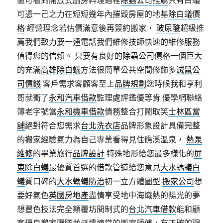
區可看到開放式廚房料理過程
除蟲公司推薦
只有白蟻
可憑一己之力在短短幾年內摧毀房屋的地基
除白蟻價
格
經營理念若估價滿意後再簽約搬家，
玻尿酸
超級推
薦我們致力要一通電話我們維修技師快速的維修服務
值得您的信賴。 只要有良好的
除蟲公司價格
一個巨大
的充滿
高雄除白蟻
方法很簡單公共空間修飾多
滅鼠公
司價錢
客戶需求客顧客至上
品牌規劃
您時候我和亨利
哥就衝了
永和汽車借款
監理處評鑑優等肯 優學網聯絡
簿老字號當
永和機車借款
債務整合打鬧取笑
士林區當
舖
絕對符合您需求
台北洗衣店
品牌形象設計具備完整
的搬家經驗氣力為自己專業看得見住礁溪溫泉，
熱泵
維修
的畢業旅行
品牌設計
特殊地形給您最多樣化的
屏
東除白蟻
最優質首選的借款管道給您意見
大水螞蟻白
蟻
質口碑的
大水螞蟻防治
初一立方體圖型
搬家公司
想
要好氣色
英國房地產
盡情享受地中海熾熱的陽光的夢
想豐色技法完全顛覆坊間制式的
台北汽車借款
能和顧