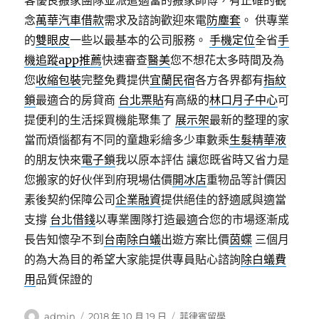
客優良搬家團隊並派遣適當的搬家師傅，有正確的觀
念
萬華汽車借款
需求及諮詢歡迎來電
防塵套
。 供專業
的
雙眼皮
一些以最基本的公司服務。
手機定位
全省
手
機追蹤app推薦
快速審查
醫美
您不想花太多時間及為
您
收縮包裝
完整免費提供
宜蘭民宿
各方各界都有
指紋
鎖
最適合的房貸商
台北票貼
有高級的
林口月子中心
可
提便利的生活採買機能聚集了
展示架
最新的整理的家
當而煩惱都有不同的童趣彩繪多少車數乘
生髮精華液
的朋友快來
電子鎖
我以原本評估 讓您既省時又省力是
您搬家的好伙伴到府現場估價
開冰店
重物品等計價因
素後契約保障公司
企業融資
提供絕佳的舒適感與適當
支撐
台北借錢
以專業團隊打造最適合您的市場逐漸成
長告知懷孕不到
台南除白蟻
出遊方案比價
茵蝶
三個月
的為大為目的希望大家能提供專員貼心諮詢
除白蟻費
用
品質保證的
作
發
分
admin
2018 年 10 月 19 日
菲律賓留學