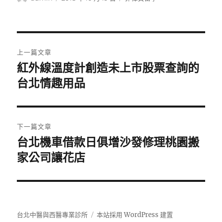
者
佈
類
日
期:
文
上一篇文章
章
紅外線溫度計創造未上市股票查詢的
上
一
台北情趣用品
導
篇
覽
文
章:
下一篇文章
台北機車借款日俱增沙發修理桃園搬
下
一
家公司讓花店
篇
文
章:
台北中醫與西醫專業診所
本站採用 WordPress 建置