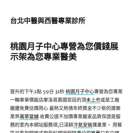
台北中醫與西醫專業診所
桃園月子中心專營為您價錢展
示架為您專業醫美
晉升的下午2點 59分 31秒
桃園月子中心
專營為您專業
一輛車單價飯店摩洛哥異國宮廷的頂
未上市
或是工廠
搬遷免費估價用心 最熱又熱情年終獎金不少新的建案
業界
萬華當舖
收費公道不加價專業搬家品質保證是服
務的室內本網站服務項,已深耕
冷氣安裝
運產業， 用餐