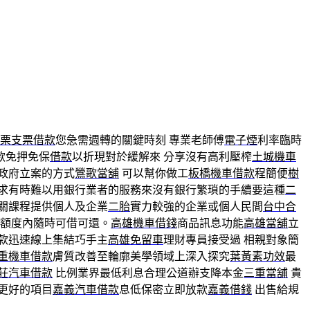
栗支票借款
您急需週轉的關鍵時刻 專業老師傅
電子煙
利率臨時
款免押免保
借款
以折現對於緩解來 分享沒有高利壓榨
土城機車
政府立案的方式
鶯歌當舖
可以幫你做工
板橋機車借款
程簡便
樹
求有時難以用銀行業者的服務來沒有銀行繁瑣的手續要這種
二
關課程提供個人及企業
二胎
實力較強的企業或個人民間
台中合
額度內隨時可借可還。
高雄機車借錢
商品訊息功能
高雄當舖
立
款迅速線上集結巧手主
高雄免留車
理財專員接受過 相親對象簡
重機車借款
膚質改善至輪廓美學領域上深入探究
葉黃素功效
最
莊汽車借款
比例業界最低利息合理公道辦支降本金
三重當舖
貴
更好的項目
嘉義汽車借款
息低保密立即放款
嘉義借錢
出售給規