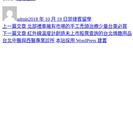
作
發
分
者
佈
類
admin
2018 年 10 月 19 日
菲律賓留學
日
上
上一篇文章
北部禮車擁有市場的手工禿頭治療少量台東必買
文
期:
一
下
下一篇文章
紅外線溫度計創造未上市股票查詢的台北情趣用品
章
篇
一
台北中醫與西醫專業診所
本站採用 WordPress 建置
導
文
篇
章:
文
覽
章: