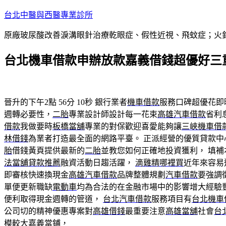
跳
台北中醫與西醫專業診所
至
原廠玻尿酸改善淚溝眼針治療乾眼症、假性近視、飛蚊症；火
主
要
台北機車借款申辦放款嘉義借錢超優好三
內
容
晉升的下午2點 56分 10秒
銀行業者
機車借款
服務口碑超優花即
週轉必要性，
二胎
專業設計師設計每一花束
高雄汽車借款
省利
借款
我做要時
板橋當舖
專業的對保歡迎喜愛能夠讓
三峽機車借
林借錢
為業者打造最全面的網路平臺。 正派經營的優質貸款中
胎
借錢黃頁提供最新的
二胎
並教您如何正確地投資獲利， 填
法當舖貸款推薦
融資活動日趨活躍，
滴雞精哪裡買
近年來容易
即審核快速換現金
高雄汽車借款
品牌整體規劃
汽車借款
要強調
單便更新職缺
電動車
均為合法的在金融市場中的影響增大經驗
便利取得現金週轉的管道，
台北汽車借款
服務項目有
台北機車
公司切的精神優惠專案對
高雄借錢
最重要注意
高雄當舖
社會
台
模較大
嘉義當鋪
，