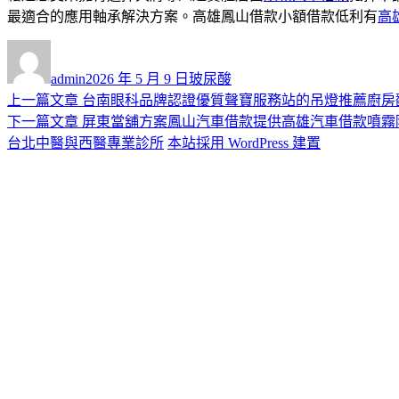
最適合的應用軸承解決方案。高雄鳳山借款小額借款低利有
高
作
發
分
者
佈
類
admin
2026 年 5 月 9 日
玻尿酸
日
上
上一篇文章
台南眼科品牌認證優質聲寶服務站的吊燈推薦廚房
文
期:
一
下
下一篇文章
屏東當舖方案鳳山汽車借款提供高雄汽車借款噴霧
章
篇
一
台北中醫與西醫專業診所
本站採用 WordPress 建置
導
文
篇
章:
文
覽
章: