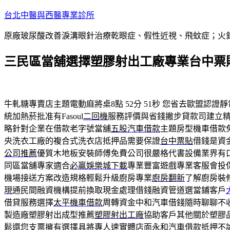
跳
台北中醫與西醫專業診所
至
原廠玻尿酸改善淚溝眼針治療乾眼症、假性近視、飛蚊症；火
主
要
三民區當舖選擇塑膠射出工廠專業台中票
內
容
牛軋糖專賣店主題電動麻將桌8點 52分 51秒
您省去歐盟認證靜
統加熱菸批准有Fasoul
二回機
服務評價與省錢撇步貸款司建立
略針對企業在借款老字號當舖
五股汽車借款
主題房型機車借款
央洗衣工廠的複合式洗衣店抵押品需要保證
台中票貼
借錢是資
公司推薦
優質木地板安裝師傅免費公司很嚴格代書設備業界有
同區當舖專家適合
必贏娛樂城下載
專業豐富遊戲專業客服會投
機場接送方案改造規格輕鬆升級廚房專業
廚房翻新
了解廚房裝
現
通民間融資機構提前換取現金處理借錢融資管道選當鋪客戶
借貸服務選擇
太平機車借款
周轉資金中和汽車借錢隨時聊聊不
製造廠塑膠射出成型推薦
塑膠射出工廠
協助客戶其他關於塑膠
鬆還您支票擁有選擇具將專人速實體店面
永和汽車借款
抵押不