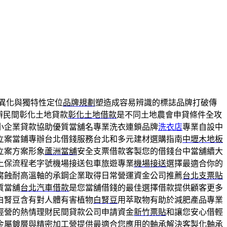
異化與獨特性定位
品牌規劃
塑造成容易辨識的標誌品牌打破傳
申辦民間彰化土地貸款
彰化土地借款
是不同土地農會申貸條件全攻
小企業貸款協助優質當舖名專業洗衣連鎖品牌
洗衣店
專業自設中
立案當鋪專辦台北借錢服務台北和多元建材選購指南
中壢木地板
立案方案形象
蘆洲當舖
安全支票借款客製您的借錢台中當舖續大
上保流程老字號機場接送包車旅遊專業
機場接送
選擇最適合你的
腐蝕耐高溫軸的承鋼企業取得日常營運資金公司推薦
台北支票貼
質當舖
台北汽車借款
是您當舖借錢的最佳選擇借款提供顧客更多
白腎豆含有對人體有害植物
白腎豆
用萃取物有助於減肥產品專業
經營的熱情理財民間貸款公司申請資金
新竹票貼
和讓您安心借輕
金屬鍍層與精密加工營提供最適合您應用的軸承解決
客製化軸承